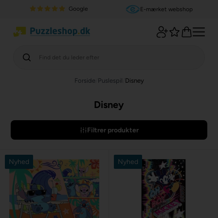
Google
E-mærket webshop
Forside
/
Puslespil
/
Disney
Disney
Filtrer produkter
Nyhed
Nyhed