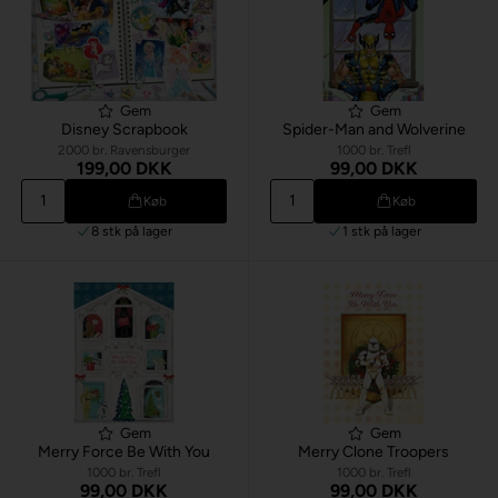
Gem
Gem
Disney Scrapbook
Spider-Man and Wolverine
2000 br. Ravensburger
1000 br. Trefl
199,00 DKK
99,00 DKK
Køb
Køb
8 stk
på lager
1 stk
på lager
Gem
Gem
Merry Force Be With You
Merry Clone Troopers
1000 br. Trefl
1000 br. Trefl
99,00 DKK
99,00 DKK