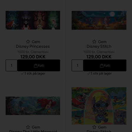
Gem
Gem
Disney Princesses
Disney Stitch
1000 br. Clementoni
1000 br. Clementoni
129,00 DKK
129,00 DKK
Køb
Køb
1 stk
på lager
1 stk
på lager
Gem
Gem
Disney The Little Mermaid
Disney Stitch