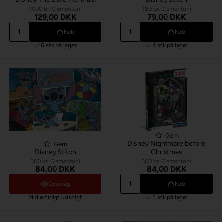
1000 br. Clementoni
180 br. Clementoni
129,00 DKK
79,00 DKK
Køb
Køb
6 stk
på lager
4 stk
på lager
Gem
Disney Nightmare before
Gem
Disney Stitch
Christmas
300 br. Clementoni
300 br. Clementoni
84,00 DKK
84,00 DKK
Overvåg
Køb
Midlertidigt udsolgt
5 stk
på lager