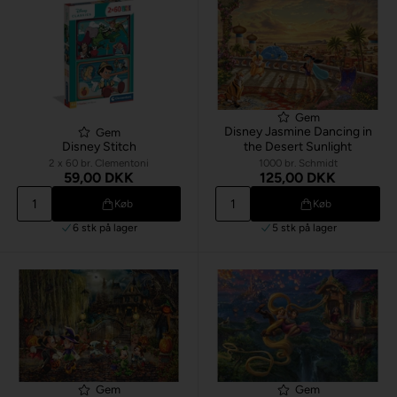
Gem
Disney Jasmine Dancing in
Gem
Disney Stitch
the Desert Sunlight
2 x 60 br. Clementoni
1000 br. Schmidt
59,00 DKK
125,00 DKK
Køb
Køb
6 stk
på lager
5 stk
på lager
Gem
Gem