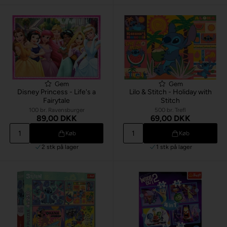
Gem
Gem
Disney Princess - Life's a
Lilo & Stitch - Holiday with
Fairytale
Stitch
100 br. Ravensburger
500 br. Trefl
89,00 DKK
69,00 DKK
Køb
Køb
2 stk
på lager
1 stk
på lager