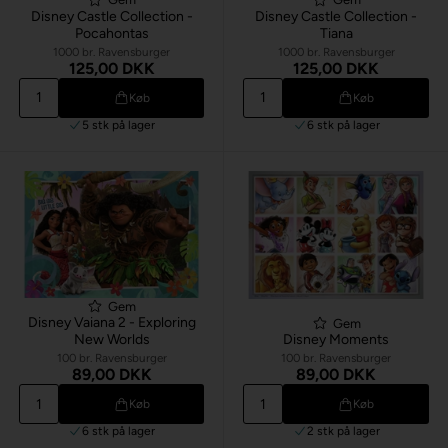
Disney Castle Collection -
Disney Castle Collection -
Pocahontas
Tiana
1000 br. Ravensburger
1000 br. Ravensburger
125,00 DKK
125,00 DKK
Køb
Køb
5 stk
på lager
6 stk
på lager
Gem
Disney Vaiana 2 - Exploring
Gem
New Worlds
Disney Moments
100 br. Ravensburger
100 br. Ravensburger
89,00 DKK
89,00 DKK
Køb
Køb
6 stk
på lager
2 stk
på lager