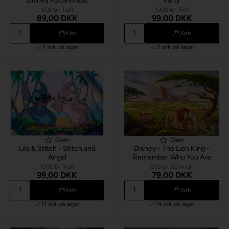
Disney Pocahontas
Party
600 br. Trefl
1000 br. Trefl
89,00 DKK
99,00 DKK
Køb
Køb
7 stk
på lager
2 stk
på lager
Gem
Gem
Lilo & Stitch - Stitch and
Disney - The Lion King -
Angel
Remember Who You Are
1000 br. Trefl
200 br. Schmidt
99,00 DKK
79,00 DKK
Køb
Køb
11 stk
på lager
14 stk
på lager