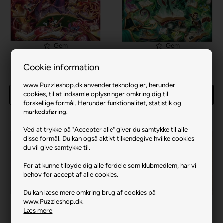
Gem
Gem
Glimmers of the Realm: Ruby
Glimmers of the Realm:
(Disney Lorcana)
Emerald (Disney Lorcana)
Cookie information
1000 br. Ravensburger
1000 br. Ravensburger
125,00 DKK
125,00 DKK
www.Puzzleshop.dk anvender teknologier, herunder
cookies, til at indsamle oplysninger omkring dig til
Køb
Køb
forskellige formål. Herunder funktionalitet, statistik og
20 stk
på lager
19 stk
på lager
markedsføring.
Ved at trykke på "Accepter alle" giver du samtykke til alle
disse formål. Du kan også aktivt tilkendegive hvilke cookies
du vil give samtykke til.
For at kunne tilbyde dig alle fordele som klubmedlem, har vi
behov for accept af alle cookies.
Du kan læse mere omkring brug af cookies på
Gem
Gem
www.Puzzleshop.dk.
Glimmers of the Realm:
Glimmers of the Realm:
Læs mere
Amethyst (Disney Lorcana)
Amber (Disney Lorcana)