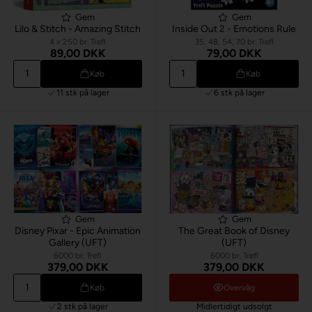
Gem
Gem
Lilo & Stitch - Amazing Stitch
Inside Out 2 - Emotions Rule
4 x 250 br. Trefl
35, 48, 54, 70 br. Trefl
89,00 DKK
79,00 DKK
Køb
Køb
11 stk
på lager
6 stk
på lager
Gem
Gem
Disney Pixar - Epic Animation
The Great Book of Disney
Gallery (UFT)
(UFT)
6000 br. Trefl
6000 br. Trefl
379,00 DKK
379,00 DKK
Køb
Overvåg
2 stk
på lager
Midlertidigt udsolgt