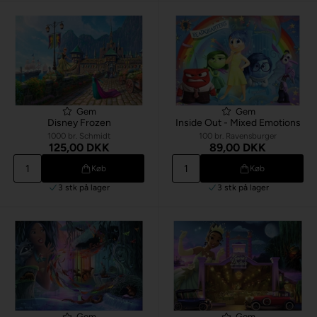
Gem
Gem
Disney Frozen
Inside Out - Mixed Emotions
1000 br. Schmidt
100 br. Ravensburger
125,00 DKK
89,00 DKK
Køb
Køb
3 stk
på lager
3 stk
på lager
Gem
Gem