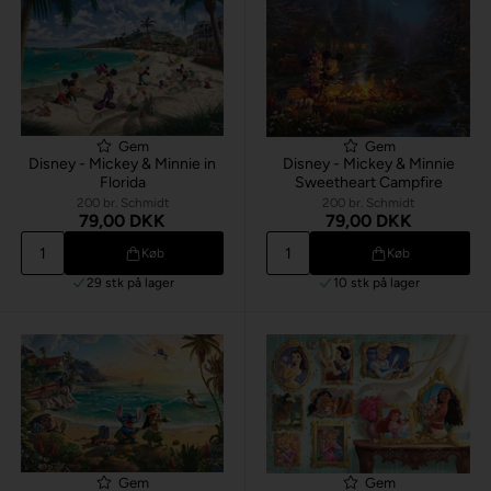
Gem
Gem
Disney - Mickey & Minnie in
Disney - Mickey & Minnie
Florida
Sweetheart Campfire
200 br. Schmidt
200 br. Schmidt
79,00 DKK
79,00 DKK
Køb
Køb
29 stk
på lager
10 stk
på lager
Gem
Gem