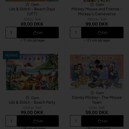
Gem
Gem
Lilo & Stitch - Beach Days
Mickey Mouse and Friends -
(UFT)
Mickey's Gameverse
100 br. Trefl
1000 br. Trefl
69,00 DKK
99,00 DKK
Køb
Køb
11 stk
på lager
23 stk
på lager
Nyhed
Gem
Disney Mickey - The Mouse
Gem
Lilo & Stitch - Beach Party
Team
1000 br. Trefl
60 br. Trefl
99,00 DKK
59,00 DKK
Køb
Køb
18 stk
på lager
20 stk
på lager