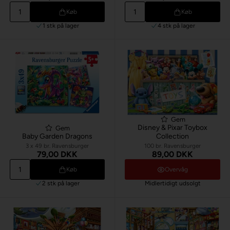
Køb
Køb
1 stk
på lager
4 stk
på lager
Gem
Disney & Pixar Toybox
Gem
Baby Garden Dragons
Collection
3 x 49 br. Ravensburger
100 br. Ravensburger
79,00 DKK
89,00 DKK
Køb
Overvåg
2 stk
på lager
Midlertidigt udsolgt