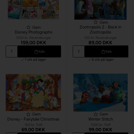
Gem
Zootropolis 2 - Back in
Gem
Disney Photographs
Zootropolis
1500 br. Ravensburger
100 br. Ravensburger
159,00 DKK
89,00 DKK
Køb
Køb
1 stk
på lager
6 stk
på lager
Gem
Gem
Disney - Fairytale Christmas
Winter Stitch
160 br. Trefl
1000 br. Trefl
69,00 DKK
99,00 DKK