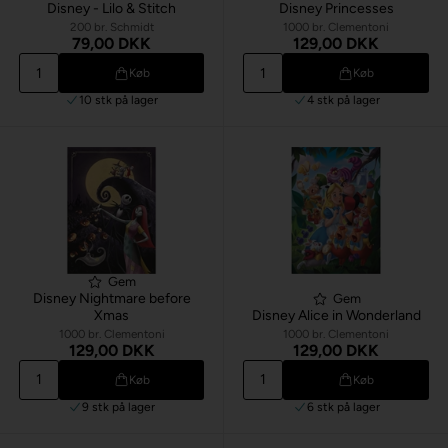
Disney - Lilo & Stitch
Disney Princesses
200 br. Schmidt
1000 br. Clementoni
79,00 DKK
129,00 DKK
Køb
Køb
10 stk
på lager
4 stk
på lager
Gem
Disney Nightmare before
Gem
Xmas
Disney Alice in Wonderland
1000 br. Clementoni
1000 br. Clementoni
129,00 DKK
129,00 DKK
Køb
Køb
9 stk
på lager
6 stk
på lager