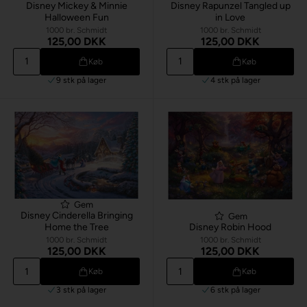
Disney Mickey & Minnie
Disney Rapunzel Tangled up
Halloween Fun
in Love
1000 br. Schmidt
1000 br. Schmidt
125,00 DKK
125,00 DKK
Køb
Køb
9 stk
på lager
4 stk
på lager
Gem
Disney Cinderella Bringing
Gem
Home the Tree
Disney Robin Hood
1000 br. Schmidt
1000 br. Schmidt
125,00 DKK
125,00 DKK
Køb
Køb
3 stk
på lager
6 stk
på lager