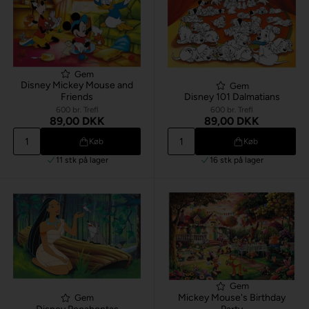
Gem
Disney Mickey Mouse and
Gem
Friends
Disney 101 Dalmatians
600 br. Trefl
600 br. Trefl
89,00 DKK
89,00 DKK
Køb
Køb
11 stk
på lager
16 stk
på lager
Gem
Mickey Mouse's Birthday
Gem