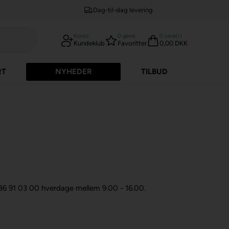
Dag-til-dag levering
Konto
0
gemt
0
vare(r)
Kundeklub
Favoritter
0,00 DKK
RT
NYHEDER
TILBUD
 86 91 03 00 hverdage mellem 9.00 - 16.00.