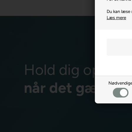
Du kan læse
Læs mere
Hold dig opdate
når det gælder
Nødvendig