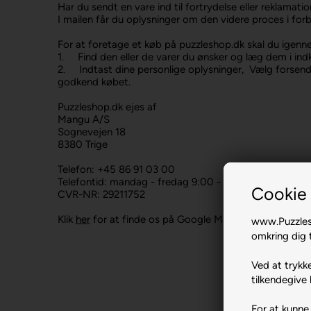
Har du sendt en vare ind til fortrydelse eller reklamatio
I mailen får du oplysninger om den videre proces i fo
For at foretage et køb på puzzleshop.dk skal du igenne
1. Find den eller de varer du ønsker og læg dem i ind
2. Indtast dine personlige oplysninger, Vælg forsende
godkend købet.
Puzzleshop.dk ejes af
Mangu A/S
Sognevejen 18
8380 Trige
Telefon: +45 86 91 03 00
Telefontid: mandag - fredag 9:00 - 16:00 (lukket på he
Cookie 
CVR-NR: 29211752
Klik
her
for at finde os på Google Maps
www.Puzzlesh
omkring dig t
Ved at trykke
tilkendegive 
For at kunne 