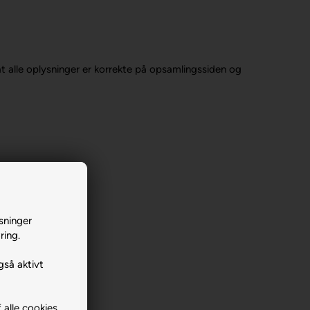
 alle oplysninger er korrekte på opsamlingssiden og
sninger
ring.
gså aktivt
 alle cookies.