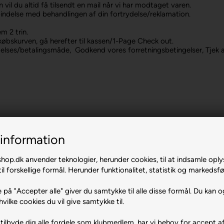
n vil du altid få tilsendt en mail når vi har modtaget varen.
rbindelse med behandlingen af din fortrydelse/reklamation.
m 2 trin.
købskurven, gå herefter til kassen/1-Page Check out.
lses/betalingsmåde, Godkend vores forretningsbetingelser, Tjek at
lligdage)
information
op.dk anvender teknologier, herunder cookies, til at indsamle oply
il forskellige formål. Herunder funktionalitet, statistik og markedsfø
 på "Accepter alle" giver du samtykke til alle disse formål. Du kan o
hvilke cookies du vil give samtykke til.
tilbyde dig alle fordele som klubmedlem, har vi behov for accept af