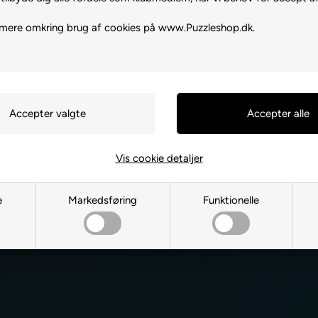
 mere omkring brug af cookies på www.Puzzleshop.dk.
ret
Vis cookie detaljer
e
Markedsføring
Funktionelle
Ja tak, jeg ønsker at modtag
Dartshop via e-mail. Jeg kan ti
samtykkeerklæring for elektron