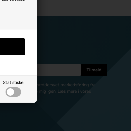
Statistiske
e nyhedsbreve og skræddersyet markedsføring fra
l enhver tid afmelde mig igen.
Læs mere i vores
isk post