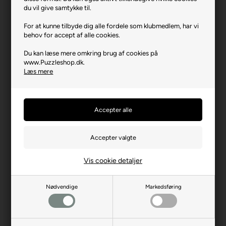
Varenr.: 0525-40055
du vil give samtykke til.
Producent
Trefl
For at kunne tilbyde dig alle fordele som klubmedlem, har vi
behov for accept af alle cookies.
Antal brikker
160
Du kan læse mere omkring brug af cookies på
Længde i cm (ca.)
41
www.Puzzleshop.dk.
Bredde i cm (ca.)
28
Læs mere
Brikstørrelse i cm² (ca.)
7,2
Producentadresse
ul. Kontenerowa 25, PL-81-
155 Gdynia
Producent hjemmeside
trefl.com
Advarsler
Ikke til børn under 3 år.
Indeholder små dele.
Vis cookie detaljer
Nødvendige
Markedsføring