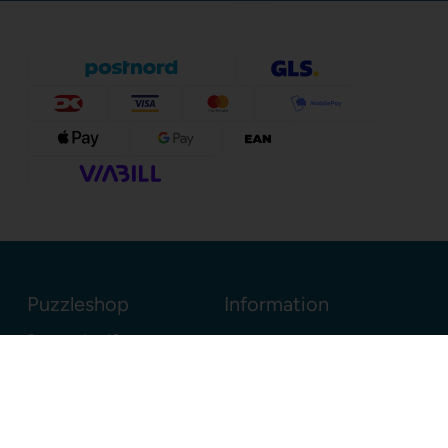
Puzzleshop
Information
Sognevejen 18
8380 Trige
Danmark
+45 86910300