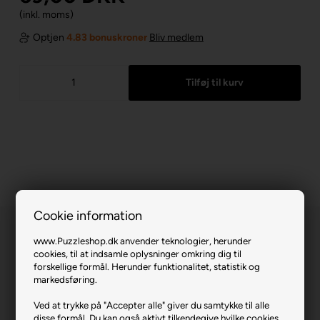
(inkl. moms)
Optjen
4.83 bonuskroner
Bliv medlem
Cookie information
www.Puzzleshop.dk anvender teknologier, herunder
cookies, til at indsamle oplysninger omkring dig til
forskellige formål. Herunder funktionalitet, statistik og
markedsføring.
Disney - Playing in Puddles.
Ved at trykke på "Accepter alle" giver du samtykke til alle
disse formål. Du kan også aktivt tilkendegive hvilke cookies