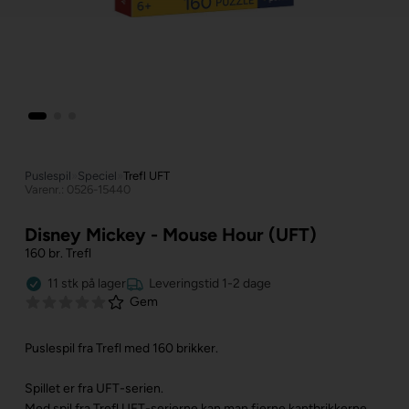
Puslespil
»
Speciel
»
Trefl UFT
Varenr.: 0526-15440
Disney Mickey - Mouse Hour (UFT)
160 br. Trefl
11
stk
på lager
Leveringstid 1-2 dage
Gem
Puslespil fra Trefl med 160 brikker.
Spillet er fra UFT-serien.
Med spil fra Trefl UFT-serierne kan man fjerne kantbrikkerne,