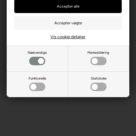
Producentadresse
ul. Kontenerowa 25, PL-81-
155 Gdynia
Producent hjemmeside
trefl.com
Advarsler
Ikke til børn under 3 år.
Indeholder små dele.
Vis cookie detaljer
Nødvendige
Markedsføring
Funktionelle
Statistiske