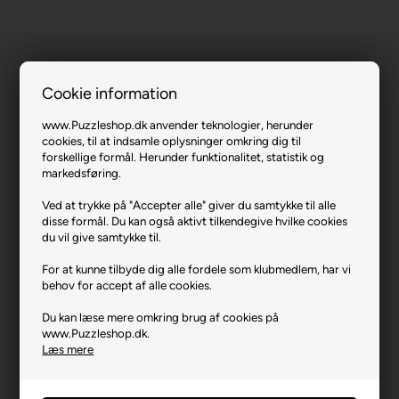
Cookie information
www.Puzzleshop.dk anvender teknologier, herunder
cookies, til at indsamle oplysninger omkring dig til
forskellige formål. Herunder funktionalitet, statistik og
Disney Mickey - Mouse Hour (UFT).
markedsføring.
Varenr.: 0526-15440
Ved at trykke på "Accepter alle" giver du samtykke til alle
disse formål. Du kan også aktivt tilkendegive hvilke cookies
Producent
Trefl
du vil give samtykke til.
Antal brikker
160
For at kunne tilbyde dig alle fordele som klubmedlem, har vi
behov for accept af alle cookies.
Længde i cm (ca.)
41
Du kan læse mere omkring brug af cookies på
Bredde i cm (ca.)
28
www.Puzzleshop.dk.
Brikstørrelse i cm² (ca.)
7,2
Læs mere
Yderligere info
En del af Trefl UFT-serien