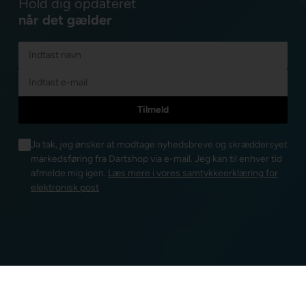
Hold dig opdateret
når det gælder
Ja tak, jeg ønsker at modtage nyhedsbreve og skræddersyet
markedsføring fra Dartshop via e-mail. Jeg kan til enhver tid
afmelde mig igen.
Læs mere i vores samtykkeerklæring for
elektronisk post