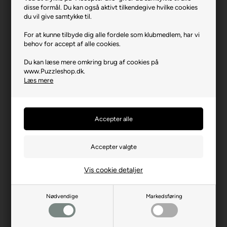
disse formål. Du kan også aktivt tilkendegive hvilke cookies
Varenr.: 0126-58081
du vil give samtykke til.
Producent
Schmidt
For at kunne tilbyde dig alle fordele som klubmedlem, har vi
Antal brikker
1000
behov for accept af alle cookies.
Længde i cm (ca.)
69
Du kan læse mere omkring brug af cookies på
www.Puzzleshop.dk.
Bredde i cm (ca.)
49
Læs mere
Brikstørrelse i cm² (ca.)
3,4
Kunstner
Thomas Kinkade
Producentadresse
Lahnstrasse 21, DE-12055
Berlin
Producent hjemmeside
schmidtspiele.de
Advarsler
Ikke til børn under 3 år.
Vis cookie detaljer
Indeholder små dele.
Nødvendige
Markedsføring