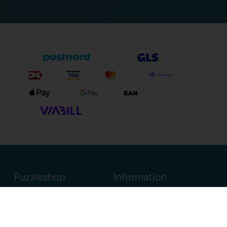
Puzzleshop
Information
Sognevejen 18
8380 Trige
Danmark