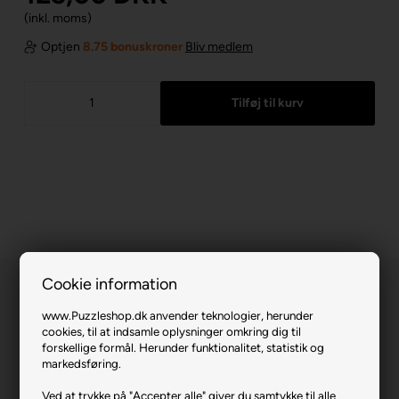
(inkl. moms)
Optjen
8.75 bonuskroner
Bliv medlem
Cookie information
www.Puzzleshop.dk anvender teknologier, herunder
cookies, til at indsamle oplysninger omkring dig til
forskellige formål. Herunder funktionalitet, statistik og
markedsføring.
Disney Encanto.
Ved at trykke på "Accepter alle" giver du samtykke til alle