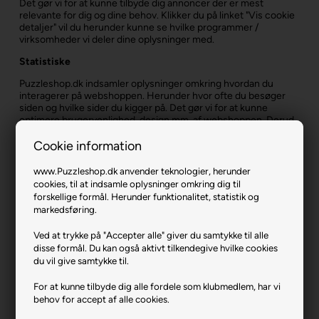
Det gør vi for at kunne tilbyde dig annoncer der er mest
relevante for dig og dine behov. Klikker du på linket "Vis cookie
detaljer" vil du herunder kunne se hvilke programmer /
virksomheder vi deler dine oplysninger med.
Statistiske
Puzzleshop.dk indsamler oplysninger omkring hvordan du
interagerer på webshoppen. Herunder hvor ofte du besøger
siden og hvilke sider du kigger på. Det gør vi for at kunne
optimere brugervenlighed, design mm. af webshoppen. Derud
over kan vi bruge oplysningerne til at give dig personaliseret
indhold.
Cookie information
www.Puzzleshop.dk anvender teknologier, herunder
cookies, til at indsamle oplysninger omkring dig til
Hvor længe gemmer vi din cookie?
forskellige formål. Herunder funktionalitet, statistik og
markedsføring.
Det varierer, hvor længe en cookie bliver opbevaret på din
telefon eller computer. Levetiden beregnes ud fra dit seneste
Ved at trykke på "Accepter alle" giver du samtykke til alle
besøg på www.Puzzleshop.dk. Når levetiden udløber på den
disse formål. Du kan også aktivt tilkendegive hvilke cookies
enkelte cookie, bliver den automatisk slettet. Du ser alle
du vil give samtykke til.
cookies levetider på Puzzleshop.dk.
For at kunne tilbyde dig alle fordele som klubmedlem, har vi
Ændring af samtykke
behov for accept af alle cookies.