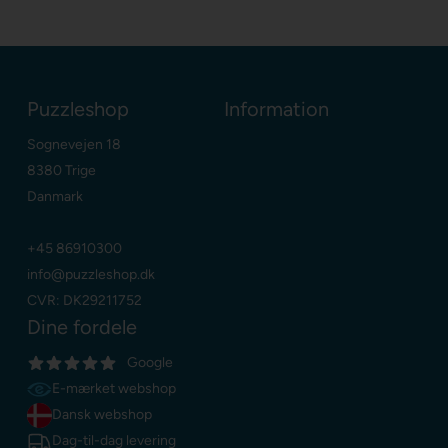
Puzzleshop
Information
Sognevejen 18
8380 Trige
Danmark
+45 86910300
info@puzzleshop.dk
CVR: DK29211752
Dine fordele
Google
E-mærket webshop
Dansk webshop
Dag-til-dag levering