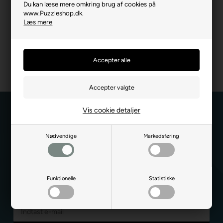
Du kan nemt ændre dit samtykke hvis du fortryder dit valg. Du
Du kan læse mere omkring brug af cookies på
kan slette cookies fra browseren eller trykke på den grønne
www.Puzzleshop.dk.
cirkel nederste i venstre hjørne. Benytter du flere browser, skal
Læs mere
du slette cookies på alle.
Vis cookie detaljer
Nødvendige
Markedsføring
Hold dig opdateret
når det gælder
Funktionelle
Statistiske