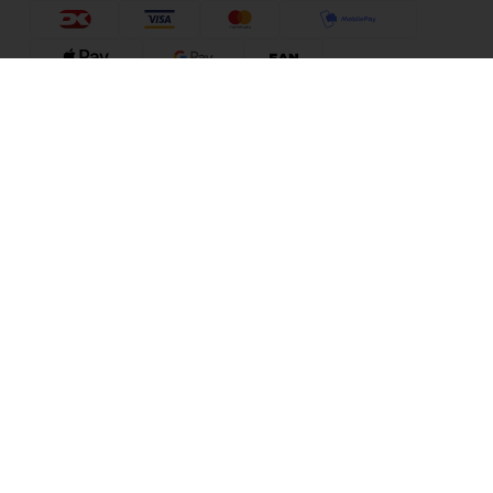
Puzzleshop
Information
Sognevejen 18
8380 Trige
Danmark
+45 86910300
info@puzzleshop.dk
CVR: DK29211752
Dine fordele