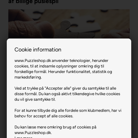
af billige puslespil
Cookie information
www.Puzzleshop.dk anvender teknologier, herunder
cookies, til at indsamle oplysninger omkring dig til
forskellige formål. Herunder funktionalitet, statistik og
markedsføring.
Ved at trykke på "Accepter alle" giver du samtykke til alle
disse formål. Du kan også aktivt tilkendegive hvilke cookies
Kæmpe udvalg af puslespils udstyr og
du vil give samtykke til.
tilbehør
For at kunne tilbyde dig alle fordele som klubmedlem, har vi
behov for accept af alle cookies.
Hos Puzzleshop har vi et stort udvalg af puslespil online til både
store og små. Vi forhandler spil med alt fra 500-40.320 brikker,
Du kan læse mere omkring brug af cookies på
så uanset om du er begynder eller den helt store entusiast, så
www.Puzzleshop.dk.
har vi et spil til din smag. Vi forhandler også spil med
XL brikker