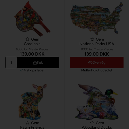
Gem
Gem
Cardinals
National Parks USA
1000 br. MasterPieces
1000 br. MasterPieces
139,00 DKK
139,00 DKK
Køb
Overvåg
4 stk
på lager
Midlertidigt udsolgt
Gem
Gem
Fawn Friends
Woodland Ducks