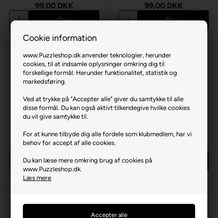
99,00 DKK
99,00 DKK
Køb
Køb
5 stk
på lager
10 stk
på lager
Cookie information
www.Puzzleshop.dk anvender teknologier, herunder
cookies, til at indsamle oplysninger omkring dig til
forskellige formål. Herunder funktionalitet, statistik og
markedsføring.
Ved at trykke på "Accepter alle" giver du samtykke til alle
disse formål. Du kan også aktivt tilkendegive hvilke cookies
du vil give samtykke til.
Gem
Gem
Darth Vader (træ)
Stormtroopers Helmet (træ)
For at kunne tilbyde dig alle fordele som klubmedlem, har vi
160 br. træpuslespil
160 br. træpuslespil
behov for accept af alle cookies.
99,00 DKK
99,00 DKK
Du kan læse mere omkring brug af cookies på
Køb
Køb
www.Puzzleshop.dk.
2 stk
på lager
6 stk
på lager
Læs mere