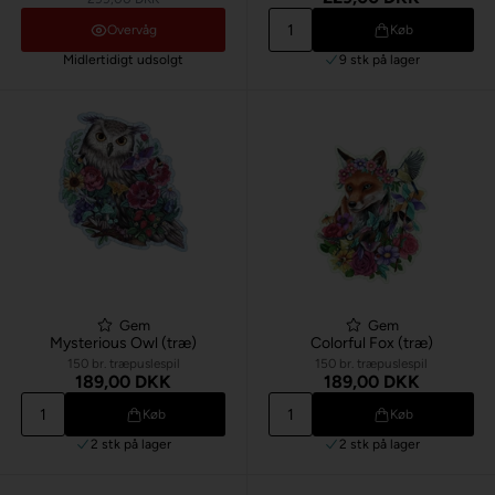
Overvåg
Køb
Midlertidigt udsolgt
9 stk
på lager
Gem
Gem
Mysterious Owl (træ)
Colorful Fox (træ)
150 br. træpuslespil
150 br. træpuslespil
189,00 DKK
189,00 DKK
Køb
Køb
2 stk
på lager
2 stk
på lager