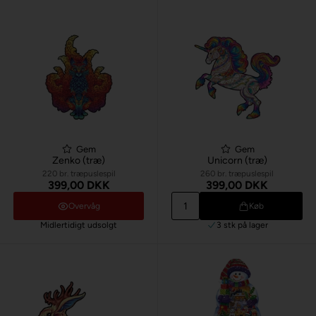
Gem
Gem
Zenko (træ)
Unicorn (træ)
220 br. træpuslespil
260 br. træpuslespil
399,00 DKK
399,00 DKK
Overvåg
Køb
Midlertidigt udsolgt
3 stk
på lager