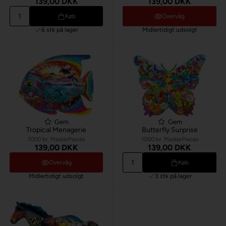
139,00 DKK
139,00 DKK
Køb
Overvåg
6 stk
på lager
Midlertidigt udsolgt
Gem
Gem
Tropical Menagerie
Butterfly Surprise
1000 br. MasterPieces
1000 br. MasterPieces
139,00 DKK
139,00 DKK
Overvåg
Køb
Midlertidigt udsolgt
3 stk
på lager