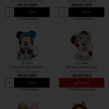
727 br. Ravensburger, figur
500+5 br. træpuslespil
139,00 DKK
299,00 DKK
Køb
Køb
4 stk
på lager
4 stk
på lager
Gem
Gem
Mickey's World (træ)
Minnie's World (træ)
50 br. træpuslespil
50 br. træpuslespil
99,00 DKK
99,00 DKK
Køb
Overvåg
4 stk
på lager
Midlertidigt udsolgt