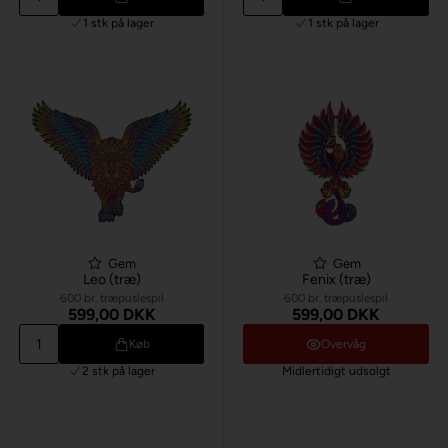
1 stk
på lager
1 stk
på lager
Gem
Gem
Leo (træ)
Fenix (træ)
600 br. træpuslespil
600 br. træpuslespil
599,00 DKK
599,00 DKK
Køb
Overvåg
2 stk
på lager
Midlertidigt udsolgt