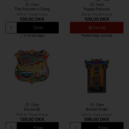
Gem
Gem
The Rooster's Song
Puppy Palooza
500 br. MasterPieces
500 br. MasterPieces
109,00 DKK
109,00 DKK
Køb
Overvåg
3 stk
på lager
Midlertidigt udsolgt
Gem
Gem
Route 66
Bastet (træ)
1000 br. MasterPieces
600 br. træpuslespil
139,00 DKK
599,00 DKK
Køb
Køb