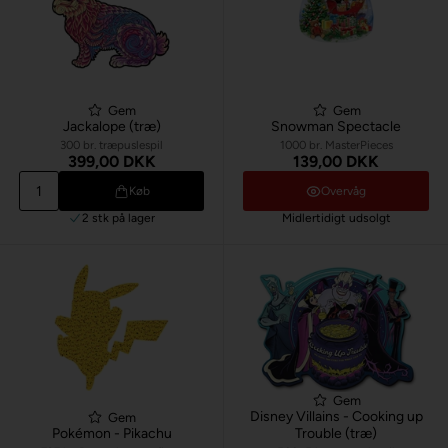
Gem
Gem
Jackalope (træ)
Snowman Spectacle
300 br. træpuslespil
1000 br. MasterPieces
399,00 DKK
139,00 DKK
Køb
Overvåg
2 stk
på lager
Midlertidigt udsolgt
Gem
Disney Villains - Cooking up
Gem
Pokémon - Pikachu
Trouble (træ)