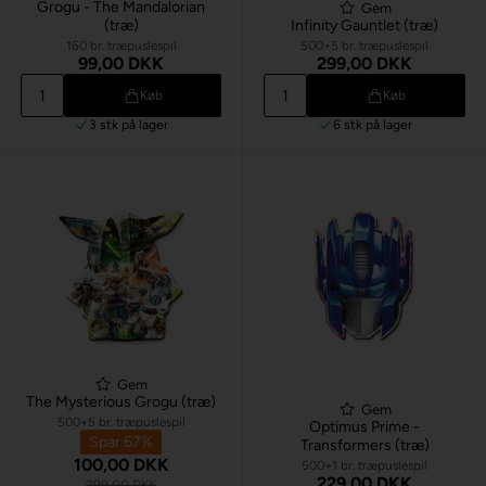
Grogu - The Mandalorian
Gem
(træ)
Infinity Gauntlet (træ)
160 br. træpuslespil
500+5 br. træpuslespil
99,00 DKK
299,00 DKK
Køb
Køb
3 stk
på lager
6 stk
på lager
Gem
The Mysterious Grogu (træ)
Gem
500+5 br. træpuslespil
Optimus Prime -
Spar 67%
Transformers (træ)
100,00 DKK
500+1 br. træpuslespil
229,00 DKK
299,00 DKK