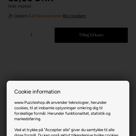
(inkl. moms)
Optjen
6.23 bonuskroner
Bliv medlem
Cookie information
www.Puzzleshop.dk anvender teknologier, herunder
cookies, til at indsamle oplysninger omkring dig til
forskellige formål. Herunder funktionalitet, statistik og
markedsføring.
Zootropolis 2 - Back in Zootropolis.
Ved at trykke på "Accepter alle" giver du samtykke til alle
disse formål. Du kan også aktivt tilkendegive hvilke cookies