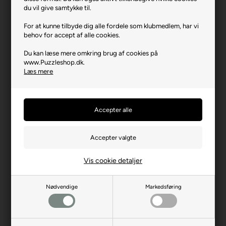
Varenr.: 1125-12004138
du vil give samtykke til.
Producent
Ravensburger
For at kunne tilbyde dig alle fordele som klubmedlem, har vi
behov for accept af alle cookies.
Antal brikker
100 XXL
Du kan læse mere omkring brug af cookies på
Længde i cm (ca.)
49
www.Puzzleshop.dk.
Bredde i cm (ca.)
36
Læs mere
Brikstørrelse i cm² (ca.)
17,6
Producentadresse
Robert-Bosch-Str. 1, DE-
88214 Ravensburg
Producent hjemmeside
ravensburger.org
Advarsler
Ikke til børn under 3 år.
Indeholder små dele.
Vis cookie detaljer
Nødvendige
Markedsføring