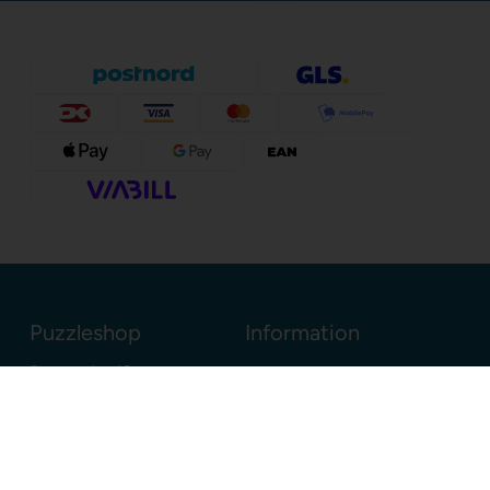
Puzzleshop
Information
Sognevejen 18
8380 Trige
Danmark
+45 86910300