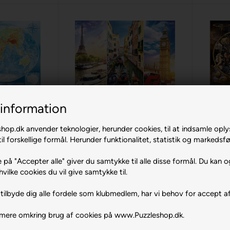
m
 Map of the
Gem
information
d
Trip around Europe
refl
4000 br. Trefl
op.dk anvender teknologier, herunder cookies, til at indsamle oply
 DKK
229,00 DKK
il forskellige formål. Herunder funktionalitet, statistik og markedsfø
Køb
Køb
Lev. 1-2 dage
1 stk
på lager
Lev. 1-2 dage
3 st
 på "Accepter alle" giver du samtykke til alle disse formål. Du kan o
hvilke cookies du vil give samtykke til.
tilbyde dig alle fordele som klubmedlem, har vi behov for accept af
 mere omkring brug af cookies på www.Puzzleshop.dk.