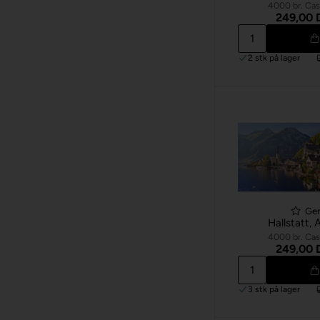
4000 br. Cas
249,00
2 stk
på lager
Ge
Hallstatt, 
4000 br. Cas
249,00
3 stk
på lager