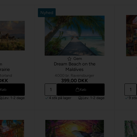
Nyhed
Gem
Dream Beach on the
m
airie
Maldives
torland
4000 br. Ravensburger
 DKK
399,00 DKK
Køb
Køb
Lev. 1-2 dage
4 stk
på lager
Lev. 1-2 dage
9 st