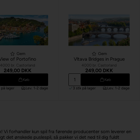
Gem
Gem
View of Portofino
Vltava Bridges in Prague
4000 br. Castorland
4000 br. Castorland
249,00 DKK
249,00 DKK
Køb
Køb
k
på lager
Lev. 1-2 dage
3 stk
på lager
Lev. 1-2 dage
! Vi forhandler kun spil fra førende producenter som leverer en
lgt det ønskede puslespil, så pakker vi det ned til dig fuldt