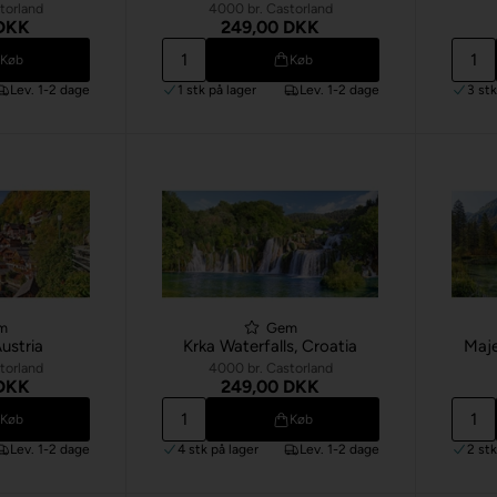
torland
4000 br. Castorland
 DKK
249,00 DKK
Køb
Køb
Lev. 1-2 dage
1 stk
på lager
Lev. 1-2 dage
3 st
m
Gem
Austria
Krka Waterfalls, Croatia
Maje
torland
4000 br. Castorland
 DKK
249,00 DKK
Køb
Køb
Lev. 1-2 dage
4 stk
på lager
Lev. 1-2 dage
2 st