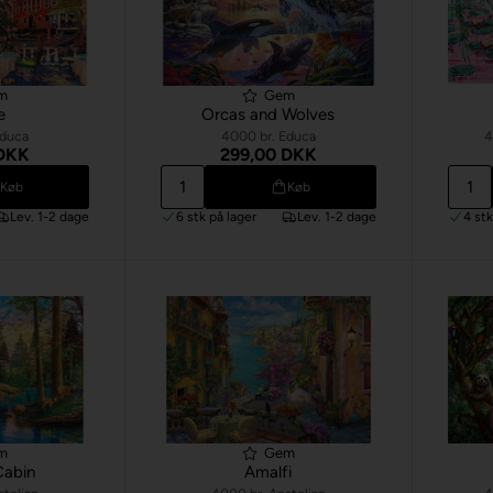
m
Gem
e
Orcas and Wolves
Educa
4000 br. Educa
4
 DKK
299,00 DKK
Køb
Køb
Lev. 1-2 dage
6 stk
på lager
Lev. 1-2 dage
4 st
m
Gem
abin
Amalfi