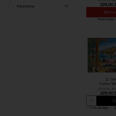
4000 br. An
229,00
Panorama
17
Over
Midlertidigt 
Ge
Como Ter
4000 br. An
229,00
3 stk
på lager