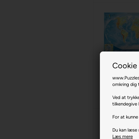
Ge
Large Physical
Cookie 
Worl
4000 br. T
www.Puzzlesh
229,00
omkring dig t
2 stk
på lager
Ved at trykke
tilkendegive 
For at kunne 
Du kan læse
Læs mere