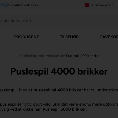
E-mærket webshop
Dansk webshop
PRODUCENT
TILBEHØR
GAVEKO
Forside
/
Puslespil
/
Antal brikker
/
Puslespil 4000 brikker
Puslespil 4000 brikker
 puslespil! Med et
puslespil på 4000 brikker
har du underholdn
se puslespil et rigtig godt valg. Skal det være endnu mere udford
valg ved at klikke her:
Puslespil 6000 brikker
.