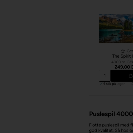
Ge
The Spirit 
4000 br. Cas
249,00
4 stk
på lager
Puslespil 4000
Flotte puslespil med f
god kvalitet. Så hos os