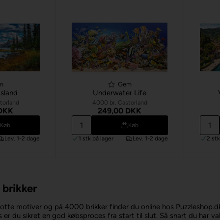
m
Gem
Island
Underwater Life
torland
4000 br. Castorland
 DKK
249,00 DKK
Køb
Køb
Lev. 1-2 dage
1 stk
på lager
Lev. 1-2 dage
2 st
 brikker
lotte motiver og på 4000 brikker finder du online hos Puzzleshop.dk
 er du sikret en god købsproces fra start til slut. Så snart du har va