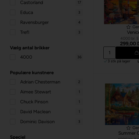
Castorland
17
Educa
3
Ravensburger
4
Ge
Venic
Trefl
3
4000 br. 
299,00
Vælg antal brikker
4000
36
3 stk
på lager
Populære kunstnere
Adrian Chesterman
2
Aimee Stewart
1
Chuck Pinson
1
David Maclean
1
Dominic Davison
3
Ge
Summer C
Speciel