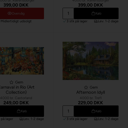
000 br. Ravensburger
4000 br. Ravensburger
399,00 DKK
399,00 DKK
Overvåg
Køb
Midlertidigt udsolgt
3 stk
på lager
Lev. 1-2 dage
Gem
arnaval in Rio (Art
Gem
Collection)
Afternoon Idyll
4000 br. Castorland
4000 br. Trefl
249,00 DKK
229,00 DKK
Køb
Køb
k
på lager
Lev. 1-2 dage
3 stk
på lager
Lev. 1-2 dage