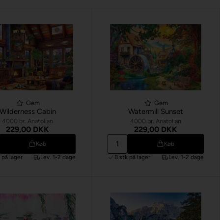
Gem
Gem
Wilderness Cabin
Watermill Sunset
4000 br. Anatolian
4000 br. Anatolian
229,00 DKK
229,00 DKK
Køb
Køb
k
på lager
Lev. 1-2 dage
8 stk
på lager
Lev. 1-2 dage