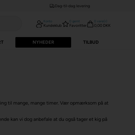
Dag-til-dag levering
Konto
0
gemt
0
vare(r)
Kundeklub
Favoritter
0,00 DKK
RT
NYHEDER
TILBUD
ing til mange, mange timer. Vær opmærksom på at
rende kan vi dog anbefale at du også tager et kig på