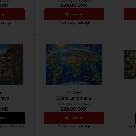
atolian
4000 br. Anatolian
4
 DKK
229,00 DKK
våg
Overvåg
udsolgt
Midlertidigt udsolgt
C
m
Gem
race
World Landmarks
atolian
4000 br. Anatolian
 DKK
229,00 DKK
Køb
Overvåg
Lev. 1-2 dage
Midlertidigt udsolgt
3 st