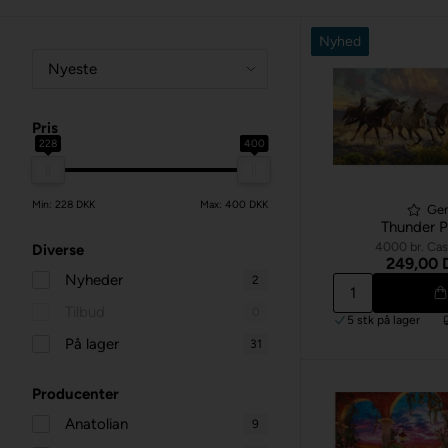
Nyhed
Pris
228
400
Min: 228 DKK
Max: 400 DKK
Ge
Thunder Pr
4000 br. Cas
Diverse
249,00
Nyheder
2
Tilbud
0
5 stk
på lager
På lager
31
Producenter
Anatolian
9