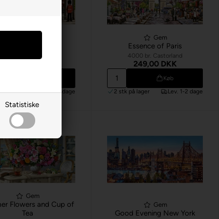
Gem
Gem
Pride of London
Essence of Paris
4000 br. Castorland
4000 br. Castorland
249,00 DKK
249,00 DKK
Køb
Køb
k
på lager
Lev. 1-2 dage
2 stk
på lager
Lev. 1-2 dage
Statistiske
Gem
r Flowers and Cup of
Gem
Tea
Good Evening New York