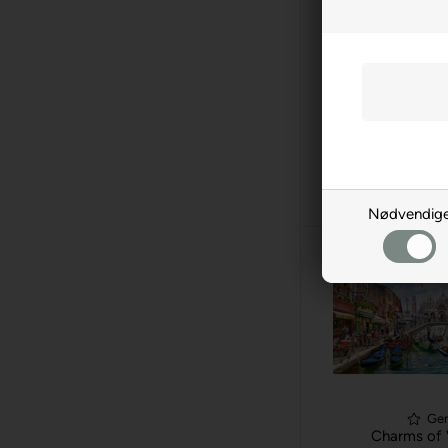
Ge
The Solar 
4000 br. An
229,00
Over
Midlertidigt 
Nødvendig
Ge
Charms of 