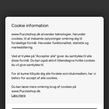
Cookie information
www.Puzzleshop.dk anvender teknologier, herunder
cookies, til at indsamle oplysninger omkring dig til
forskellige formål. Herunder funktionalitet, statistik og
Disney Princess - Enchanted Party (UFT).
markedsføring.
Varenr.: 0526-15438
Ved at trykke på "Accepter alle" giver du samtykke til alle
disse formål. Du kan også aktivt tilkendegive hvilke cookies
Producent
Trefl
du vil give samtykke til.
Antal brikker
160
For at kunne tilbyde dig alle fordele som klubmedlem, har vi
behov for accept af alle cookies.
Længde i cm (ca.)
41
Du kan læse mere omkring brug af cookies på
Bredde i cm (ca.)
28
www.Puzzleshop.dk.
Brikstørrelse i cm² (ca.)
7,2
Læs mere
Yderligere info
En del af Trefl UFT-serien