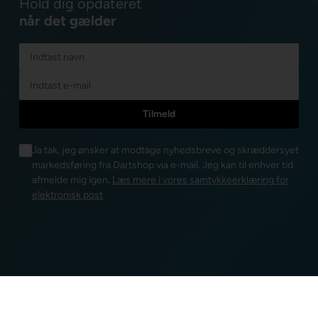
Hold dig opdateret
når det gælder
Ja tak, jeg ønsker at modtage nyhedsbreve og skræddersyet
markedsføring fra Dartshop via e-mail. Jeg kan til enhver tid
afmelde mig igen.
Læs mere i vores samtykkeerklæring for
elektronisk post