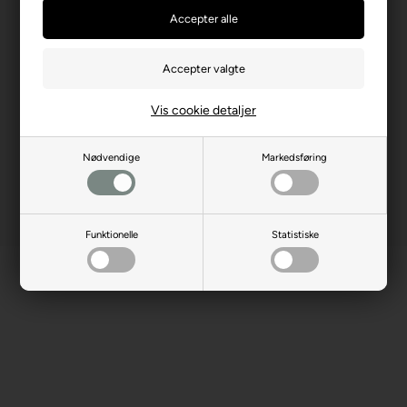
Producentadresse
ul. Kontenerowa 25, PL-81-
155 Gdynia
Producent hjemmeside
trefl.com
Advarsler
Ikke til børn under 3 år.
Indeholder små dele.
Vis cookie detaljer
Nødvendige
Markedsføring
Funktionelle
Statistiske