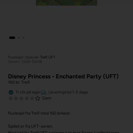
Puslespil
»
Speciel
»
Trefl UFT
Varenr.: 0526-15438
Disney Princess - Enchanted Party (UFT)
160 br. Trefl
11
stk
på lager
Leveringstid 1-2 dage
Gem
Puslespil fra Trefl med 160 brikker.
Spillet er fra UFT-serien.
Med spil fra Trefl UFT-serierne kan man fjerne kantbrikkerne,