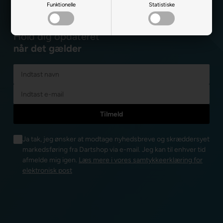
Funktionelle
Statistiske
Hold dig opdateret
når det gælder
Ja tak, jeg ønsker at modtage nyhedsbreve og skræddersyet
markedsføring fra Dartshop via e-mail. Jeg kan til enhver tid
afmelde mig igen.
Læs mere i vores samtykkeerklæring for
elektronisk post