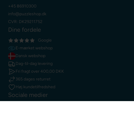
+45 86910300
info@puzzleshop.dk
CVR: DK29211752
Dine fordele
Google
E-mærket webshop
Dansk webshop
Dag-til-dag levering
Fri fragt over
400,00 DKK
365 dages returret
Høj kundetilfredshed
Sociale medier
Facebook
Instagram