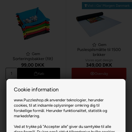
Vist i Go' Morgen Danmark
Gem
Puslespilsmåtte til 1500
Gem
brikker
Sorteringsbakker (filt)
Vores eget design
99,00 DKK
349,00 DKK
Køb
Overvåg
1 stk
på lager
Midlertidigt udsolgt
Cookie information
www.Puzzleshop.dk anvender teknologier, herunder
cookies, til at indsamle oplysninger omkring dig til
forskellige formål. Herunder funktionalitet, statistik og
markedsføring.
Ved at trykke på "Accepter alle" giver du samtykke til alle
disse formål. Du kan også aktivt tilkendegive hvilke cookies