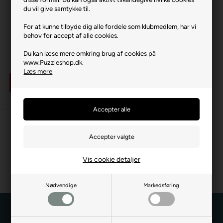
du vil give samtykke til.
For at kunne tilbyde dig alle fordele som klubmedlem, har vi
Gem
behov for accept af alle cookies.
Puslespilsmåtte til 3000
brikker
Du kan læse mere omkring brug af cookies på
Vores eget design
www.Puzzleshop.dk.
399,00 DKK
Læs mere
Overvåg
Midlertidigt udsolgt
Vis cookie detaljer
Nødvendige
Markedsføring