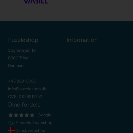
Puzzleshop
Information
Sognevejen 18
8380 Trige
Danmark
+45 86910300
info@puzzleshop.dk
CVR: DK29211752
Dine fordele
Google
E-mærket webshop
Dansk webshop