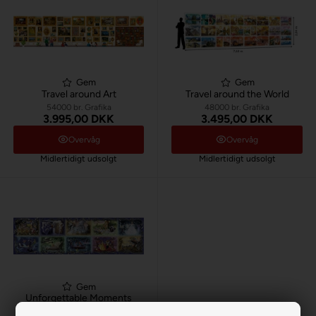
Gem
Gem
Travel around Art
Travel around the World
54000 br. Grafika
48000 br. Grafika
3.995,00 DKK
3.495,00 DKK
Overvåg
Overvåg
Midlertidigt udsolgt
Midlertidigt udsolgt
Gem
Unforgettable Moments
40320 br. Ravensburger