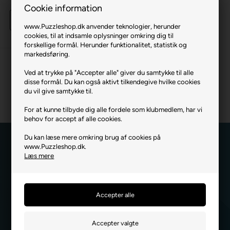
2.999,00 DKK
Cookie information
Køb
www.Puzzleshop.dk anvender teknologier, herunder
3 stk
på lager
cookies, til at indsamle oplysninger omkring dig til
forskellige formål. Herunder funktionalitet, statistik og
markedsføring.
Ved at trykke på "Accepter alle" giver du samtykke til alle
disse formål. Du kan også aktivt tilkendegive hvilke cookies
du vil give samtykke til.
For at kunne tilbyde dig alle fordele som klubmedlem, har vi
behov for accept af alle cookies.
Du kan læse mere omkring brug af cookies på
www.Puzzleshop.dk.
Læs mere
Hold dig opdateret
når det gælder