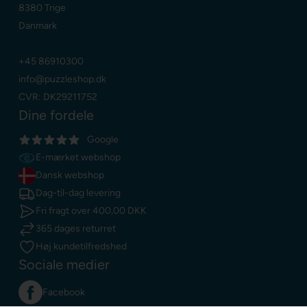
8380 Trige
Danmark
+45 86910300
info@puzzleshop.dk
CVR: DK29211752
Dine fordele
Google
E-mærket webshop
Dansk webshop
Dag-til-dag levering
Fri fragt over
400,00 DKK
365 dages returret
Høj kundetilfredshed
Sociale medier
Facebook