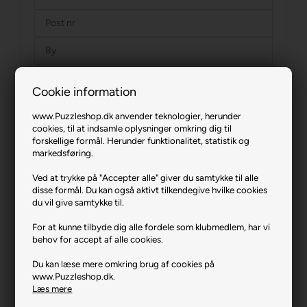
Cookie information
www.Puzzleshop.dk anvender teknologier, herunder
cookies, til at indsamle oplysninger omkring dig til
forskellige formål. Herunder funktionalitet, statistik og
markedsføring.
Ved at trykke på "Accepter alle" giver du samtykke til alle
Ved indmeldelse accepterer jeg
kundeklubbens
disse formål. Du kan også aktivt tilkendegive hvilke cookies
betingelser
, samt at modtage
du vil give samtykke til.
markedsføringsmateriale på e-mail.
Tilmeld
For at kunne tilbyde dig alle fordele som klubmedlem, har vi
behov for accept af alle cookies.
Du kan læse mere omkring brug af cookies på
www.Puzzleshop.dk.
Læs mere