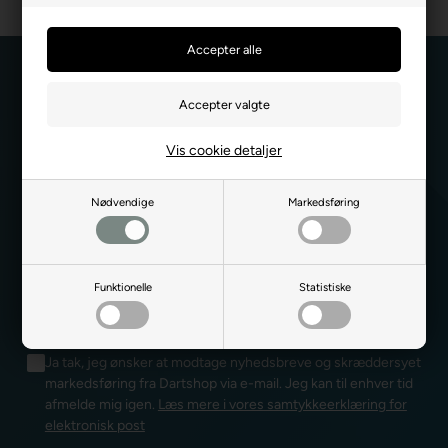
Vis cookie detaljer
Hold dig opdateret
når det gælder
Nødvendige
Markedsføring
Funktionelle
Statistiske
Ja tak, jeg ønsker at modtage nyhedsbreve og skræddersyet
markedsføring fra Dartshop via e-mail. Jeg kan til enhver tid
afmelde mig igen.
Læs mere i vores samtykkeerklæring for
elektronisk post