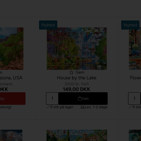
Nyhed
Nyhed
m
Gem
rizona, USA
House by the Lake
Flow
torland
2000 br. Trefl
 DKK
149,00 DKK
våg
Køb
udsolgt
9 stk
på lager
Lev. 1-2 dage
9 st