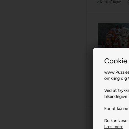
3 stk
på lager
Cookie 
Ge
Christmas Ev
www.Puzzlesh
2000 br. Cas
omkring dig t
159,00
Ved at trykke
8 stk
på lager
tilkendegive 
For at kunne 
Du kan læse
Læs mere