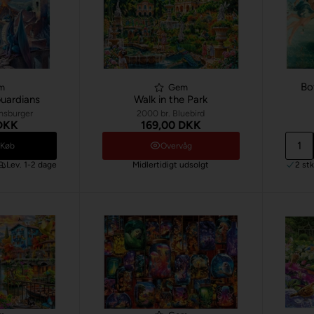
Bot
m
Gem
uardians
Walk in the Park
nsburger
2000 br. Bluebird
 DKK
169,00 DKK
Køb
Overvåg
Lev. 1-2 dage
Midlertidigt udsolgt
2 st