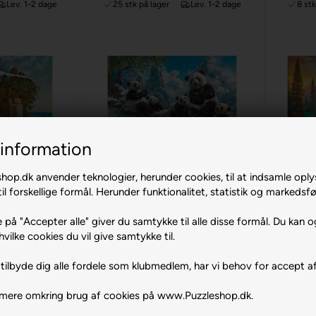
Lev. 1-2 dage
25 stk
på lager
Lev. 1-2 dage
8 st
information
m
Gem
e Madeira
Pandas' Winter Fun
Pi
op.dk anvender teknologier, herunder cookies, til at indsamle oply
torland
2000 br. Castorland
il forskellige formål. Herunder funktionalitet, statistik og markedsfø
 DKK
159,00 DKK
Køb
Køb
 på "Accepter alle" giver du samtykke til alle disse formål. Du kan o
Lev. 1-2 dage
3 stk
på lager
Lev. 1-2 dage
hvilke cookies du vil give samtykke til.
tilbyde dig alle fordele som klubmedlem, har vi behov for accept af
 mere omkring brug af cookies på www.Puzzleshop.dk.