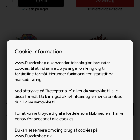
Køb
Overvåg
2 stk
på lager
Midlertidigt udsolgt
Cookie information
www.Puzzleshop.dk anvender teknologier, herunder
cookies, til at indsamle oplysninger omkring dig til
forskellige formål. Herunder funktionalitet, statistik og
markedsføring.
Gem
Gem
Unicorn (træ)
Jackalope (træ)
Ved at trykke på "Accepter alle" giver du samtykke til alle
260 br. træpuslespil
300 br. træpuslespil
disse formål. Du kan også aktivt tilkendegive hvilke cookies
399,00 DKK
399,00 DKK
du vil give samtykke til.
Køb
Køb
For at kunne tilbyde dig alle fordele som klubmedlem, har vi
3 stk
på lager
2 stk
på lager
behov for accept af alle cookies.
Du kan læse mere omkring brug af cookies på
www.Puzzleshop.dk.