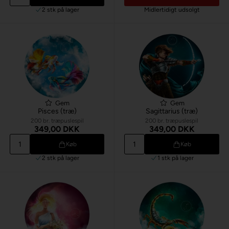
2 stk
på lager
Midlertidigt udsolgt
Gem
Gem
Pisces (træ)
Sagittarius (træ)
200 br. træpuslespil
200 br. træpuslespil
349,00 DKK
349,00 DKK
Køb
Køb
2 stk
på lager
1 stk
på lager