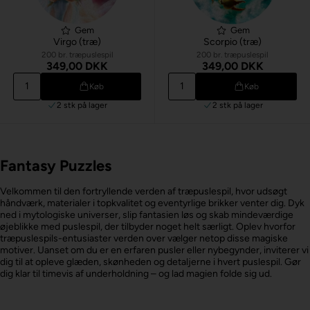
Gem
Gem
Virgo (træ)
Scorpio (træ)
200 br. træpuslespil
200 br. træpuslespil
349,00 DKK
349,00 DKK
Køb
Køb
2 stk
på lager
2 stk
på lager
Fantasy Puzzles
Velkommen til den fortryllende verden af træpuslespil, hvor udsøgt
håndværk, materialer i topkvalitet og eventyrlige brikker venter dig. Dyk
ned i mytologiske universer, slip fantasien løs og skab mindeværdige
øjeblikke med puslespil, der tilbyder noget helt særligt. Oplev hvorfor
træpuslespils-entusiaster verden over vælger netop disse magiske
motiver. Uanset om du er en erfaren pusler eller nybegynder, inviterer vi
dig til at opleve glæden, skønheden og detaljerne i hvert puslespil. Gør
dig klar til timevis af underholdning – og lad magien folde sig ud.