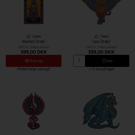
Gem
Gem
Bastet (træ)
Leo (træ)
300 br. træpuslespil
240 br. træpuslespil
399,00 DKK
399,00 DKK
Overvåg
Køb
Midlertidigt udsolgt
2 stk
på lager