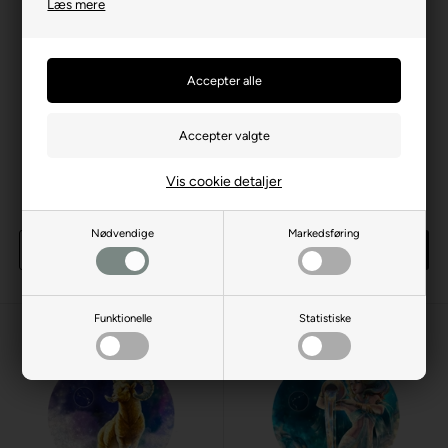
Læs mere
Gem
Gem
Vis cookie detaljer
Taurus (træ)
Cancer (træ)
200 br. træpuslespil
200 br. træpuslespil
349,00 DKK
349,00 DKK
Nødvendige
Markedsføring
Køb
Køb
2 stk
på lager
3 stk
på lager
Funktionelle
Statistiske