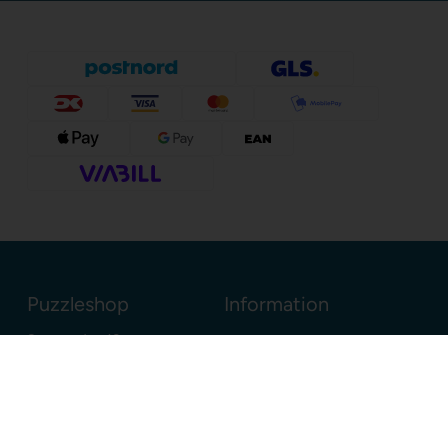
Puzzleshop
Information
Sognevejen 18
8380 Trige
Danmark
+45 86910300