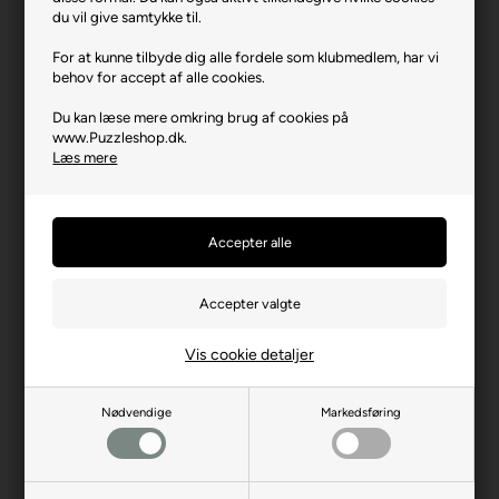
Varenr.: 0125-12004101
du vil give samtykke til.
Producent
Ravensburger
For at kunne tilbyde dig alle fordele som klubmedlem, har vi
behov for accept af alle cookies.
Antal brikker
100 XXL
Du kan læse mere omkring brug af cookies på
Længde i cm (ca.)
49
www.Puzzleshop.dk.
Bredde i cm (ca.)
36
Læs mere
Brikstørrelse i cm² (ca.)
17,6
Producentadresse
Robert-Bosch-Str. 1, DE-
88214 Ravensburg
Producent hjemmeside
ravensburger.org
Advarsler
Ikke til børn under 3 år.
Indeholder små dele.
Vis cookie detaljer
Nødvendige
Markedsføring