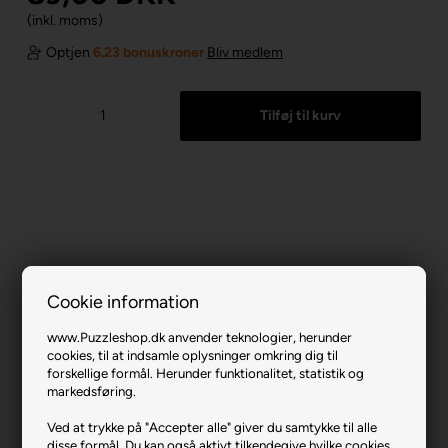
(inkl. moms)
Optjen
6.23 bonuskroner
Bliv medlem
Cookie information
www.Puzzleshop.dk anvender teknologier, herunder
cookies, til at indsamle oplysninger omkring dig til
forskellige formål. Herunder funktionalitet, statistik og
markedsføring.
Disney Vaiana 2 - Exploring New Worlds.
Ved at trykke på "Accepter alle" giver du samtykke til alle
disse formål. Du kan også aktivt tilkendegive hvilke cookies