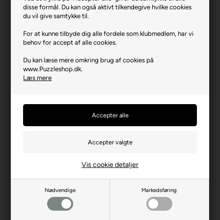
disse formål. Du kan også aktivt tilkendegive hvilke cookies
Varenr.: 0225-37061
du vil give samtykke til.
Producent
Clementoni
For at kunne tilbyde dig alle fordele som klubmedlem, har vi
Antal brikker
1000
behov for accept af alle cookies.
Længde i cm (ca.)
98
Du kan læse mere omkring brug af cookies på
www.Puzzleshop.dk.
Bredde i cm (ca.)
33
Læs mere
Brikstørrelse i cm² (ca.)
3,3
Yderligere info
Panorama-format
Producentadresse
Zona Ind.le Fontenoce SNC
- IT-62019 Recanati
Producent hjemmeside
clementoni.com
Advarsler
Ikke til børn under 3 år.
Vis cookie detaljer
Indeholder små dele.
Nødvendige
Markedsføring