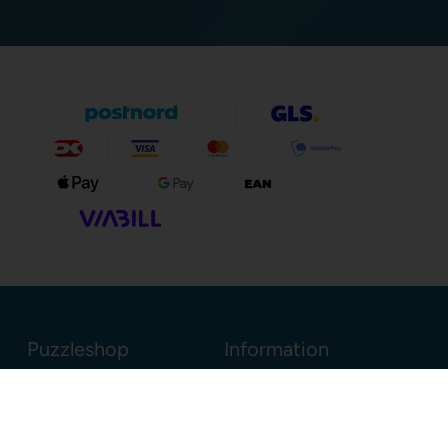
Puzzleshop
Information
Sognevejen 18
8380 Trige
Danmark