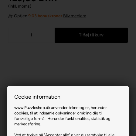
(inkl. moms)
Optjen
9.03 bonuskroner
Bliv medlem
Cookie information
www.Puzzleshop.dk anvender teknologier, herunder
cookies, til at indsamle oplysninger omkring dig til
forskellige formål. Herunder funktionalitet, statistik og
markedsføring.
Disney Stitch.
Ved at trykke på "Accepter alle" giver du samtykke til alle