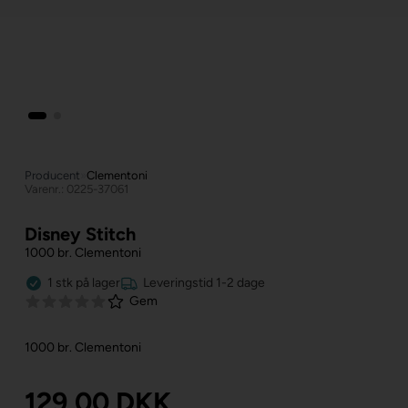
Producent
»
Clementoni
Varenr.: 0225-37061
Disney Stitch
1000 br. Clementoni
1
stk
på lager
Leveringstid 1-2 dage
Gem
1000 br. Clementoni
129,00
DKK