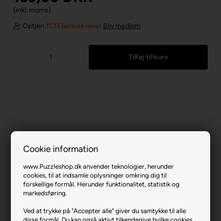
(inkl. moms)
Optjen
11.13 bonuskroner
Bliv medlem
Cookie information
www.Puzzleshop.dk anvender teknologier, herunder
cookies, til at indsamle oplysninger omkring dig til
forskellige formål. Herunder funktionalitet, statistik og
markedsføring.
Moraine Lake, Banff National Park, Canada.
Ved at trykke på "Accepter alle" giver du samtykke til alle
disse formål. Du kan også aktivt tilkendegive hvilke cookies