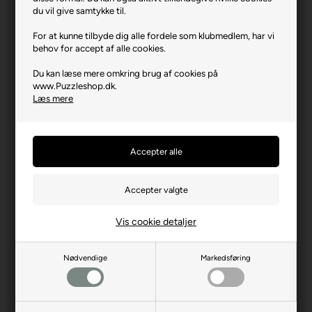
Varenr.: 1225-201037
du vil give samtykke til.
Producent
Castorland
For at kunne tilbyde dig alle fordele som klubmedlem, har vi
behov for accept af alle cookies.
Antal brikker
2000
Du kan læse mere omkring brug af cookies på
Længde i cm (ca.)
92
www.Puzzleshop.dk.
Bredde i cm (ca.)
68
Læs mere
Brikstørrelse i cm² (ca.)
3,1
Producentadresse
ul. W. Łokietka 119, PL-31-
263 Kraków
Producent hjemmeside
castorland.pl
Advarsler
Ikke til børn under 3 år.
Indeholder små dele.
Vis cookie detaljer
Nødvendige
Markedsføring