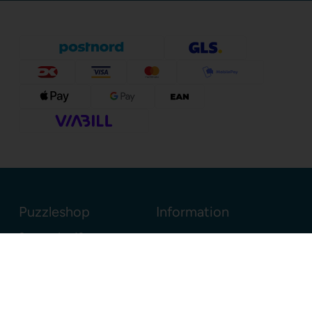
Puzzleshop
Information
Sognevejen 18
8380 Trige
Danmark
+45 86910300