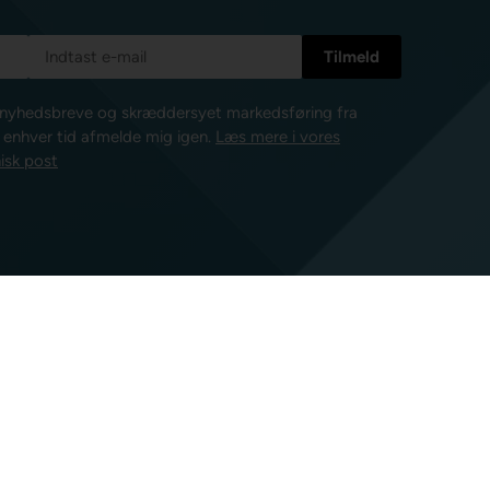
e nyhedsbreve og skræddersyet markedsføring fra
l enhver tid afmelde mig igen.
Læs mere i vores
isk post