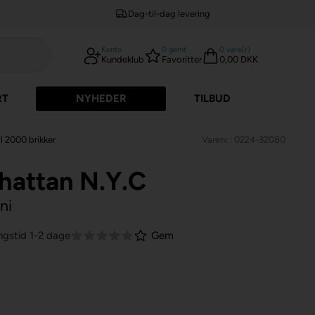
Dag-til-dag levering
Konto
0
gemt
0
vare(r)
Kundeklub
Favoritter
0,00 DKK
RT
NYHEDER
TILBUD
l 2000 brikker
Varenr.: 0224-32080
hattan N.Y.C
ni
ngstid 1-2 dage
Gem