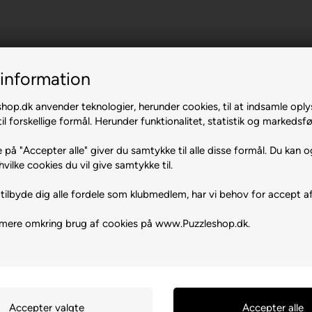
 N.Y.C.
information
op.dk anvender teknologier, herunder cookies, til at indsamle oply
il forskellige formål. Herunder funktionalitet, statistik og markedsfø
 på "Accepter alle" giver du samtykke til alle disse formål. Du kan o
hvilke cookies du vil give samtykke til.
tilbyde dig alle fordele som klubmedlem, har vi behov for accept af
 mere omkring brug af cookies på www.Puzzleshop.dk.
ce SNC - IT-62019 Recanati