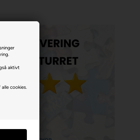
sninger
ring.
gså aktivt
 alle cookies.