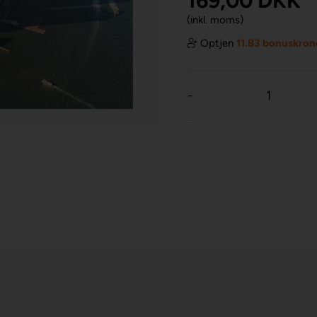
169,00
DKK
(inkl. moms)
Optjen
11.83 bonuskron
-