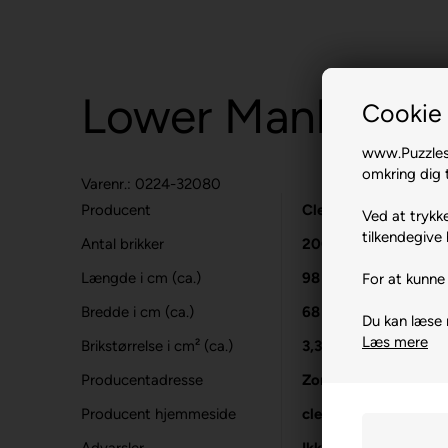
Lower Manhattan
Cookie 
www.Puzzlesh
omkring dig t
Varenr.: 0224-32080
Producent
Clementoni
Ved at trykke
tilkendegive 
Antal brikker
2000
Længde i cm (ca.)
98
For at kunne 
Bredde i cm (ca.)
68
Du kan læse
Læs mere
Brikstørrelse i cm² (ca.)
3,3
Producentadresse
Zona Ind.le Fonteno
Producent hjemmeside
clementoni.com