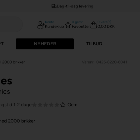
Dag-til-dag levering
Konto
0
gemt
0
vare(r)
Kundeklub
Favoritter
0,00 DKK
RT
NYHEDER
TILBUD
l 2000 brikker
Varenr.: 0425-8220-6041
ces
hics
ngstid 1-2 dage
Gem
 med 2000 brikker