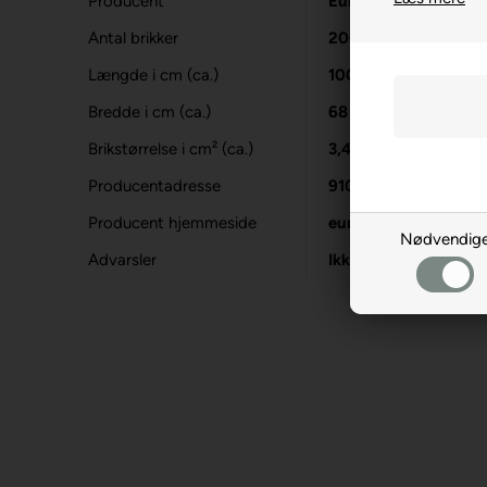
Producent
Eurographics
Antal brikker
2000
Længde i cm (ca.)
100
Bredde i cm (ca.)
68
Brikstørrelse i cm² (ca.)
3,4
Producentadresse
9105 Salley Street,
Producent hjemmeside
eurographicspuzzles
Nødvendig
Advarsler
Ikke til børn under 3