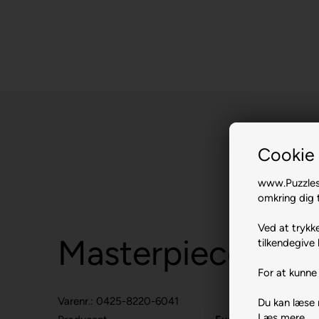
Cookie 
www.Puzzlesh
omkring dig t
Ved at trykke
Masterpieces.
tilkendegive 
For at kunne 
Varenr.: 0425-8220-6041
Du kan læse
Læs mere