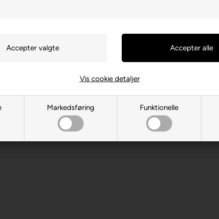
Vis cookie detaljer
 CA-H8R 2C8 Montreal
.com
e
Markedsføring
Funktionelle
 år. Indeholder små dele.