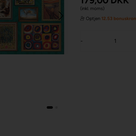
179,00
DKK
(inkl. moms)
Optjen
12.53 bonuskro
-