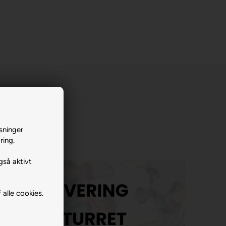
sninger
ring.
gså aktivt
 alle cookies.