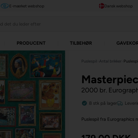
E-mærket webshop
Dansk webshop
PRODUCENT
TILBEHØR
GAVEKO
Puslespil
»
Antal brikker
»
Puslespi
Masterpie
2000 br. Eurograp
8
stk
på lager
Leveri
Puslespil fra Eurographics