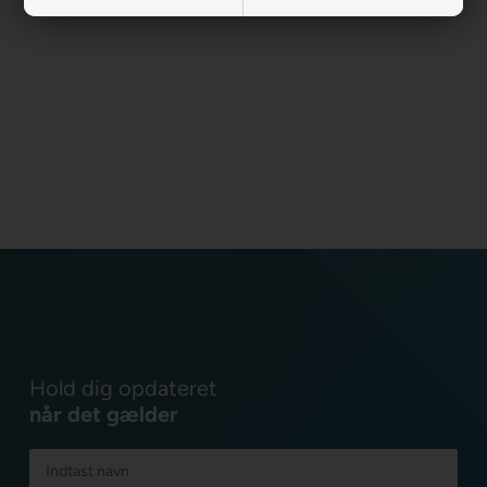
Hold dig opdateret
når det gælder