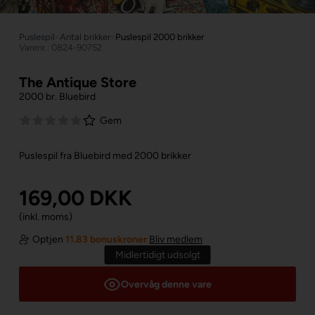
Puslespil
»
Antal brikker
»
Puslespil 2000 brikker
Varenr.: 0824-90752
The Antique Store
2000 br. Bluebird
Gem
Puslespil fra Bluebird med 2000 brikker
169,00
DKK
(inkl. moms)
Optjen
11.83 bonuskroner
Bliv medlem
Midlertidigt udsolgt
Overvåg denne vare