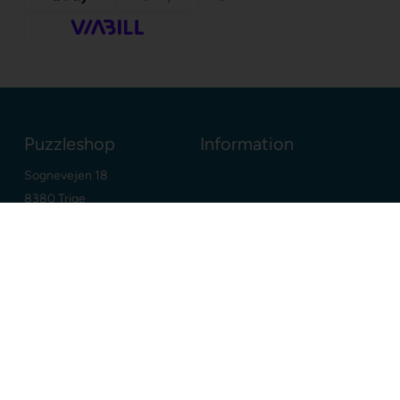
Puzzleshop
Information
Sognevejen 18
8380 Trige
Danmark
+45 86910300
info@puzzleshop.dk
CVR: DK29211752
Dine fordele
Google
E-mærket webshop