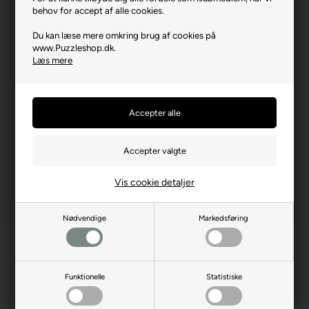
Brikstørrelse i cm² (ca.)
3,3
behov for accept af alle cookies.
Kunstner
Joelle McIntyre
Du kan læse mere omkring brug af cookies på
www.Puzzleshop.dk.
Producentadresse
8 rue James Joule, FR-
Læs mere
57460 Behren-Les-
Forbach
Producent hjemmeside
bluebird-puzzle.com
Advarsler
Ikke til børn under 3 år.
Indeholder små dele.
Vis cookie detaljer
Nødvendige
Markedsføring
Funktionelle
Statistiske