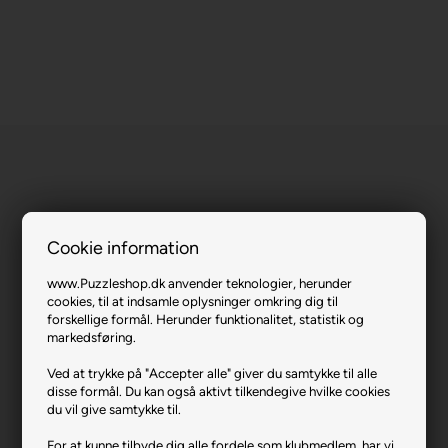
Cookie information
The Antique Store.
www.Puzzleshop.dk anvender teknologier, herunder
Varenr.: 0824-90752
cookies, til at indsamle oplysninger omkring dig til
Producent
Bluebird
forskellige formål. Herunder funktionalitet, statistik og
markedsføring.
Antal brikker
2000
Ved at trykke på "Accepter alle" giver du samtykke til alle
Længde i cm (ca.)
98
disse formål. Du kan også aktivt tilkendegive hvilke cookies
du vil give samtykke til.
Bredde i cm (ca.)
69
For at kunne tilbyde dig alle fordele som klubmedlem, har vi