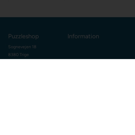
Puzzleshop
Information
Sognevejen 18
8380 Trige
Danmark
+45 86910300
info@puzzleshop.dk
CVR: DK29211752
Dine fordele
Google
E-mærket webshop
Dansk webshop