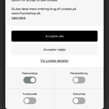
Brikstørrelse i cm² (ca.)
3,2
Du kan læse mere omkring brug af cookies på
www.Puzzleshop.dk.
Producentadresse
Saray Mh. Aksoy Cd. 22,
Læs mere
TR-06980, Ankara
Producent hjemmeside
anatolian.com.tr
Advarsler
Ikke til børn under 3 år.
Indeholder små dele.
Vis cookie detaljer
Nødvendige
Markedsføring
Funktionelle
Statistiske