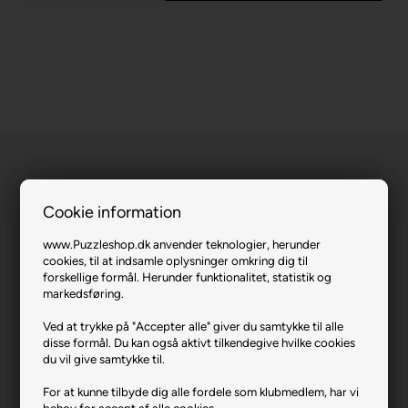
Cookie information
Venetian Café.
www.Puzzleshop.dk anvender teknologier, herunder
cookies, til at indsamle oplysninger omkring dig til
forskellige formål. Herunder funktionalitet, statistik og
Varenr.: 0221-3952
markedsføring.
Producent
Anatolian
Ved at trykke på "Accepter alle" giver du samtykke til alle
Antal brikker
2000
disse formål. Du kan også aktivt tilkendegive hvilke cookies
du vil give samtykke til.
Længde i cm (ca.)
96
For at kunne tilbyde dig alle fordele som klubmedlem, har vi
Bredde i cm (ca.)
66
behov for accept af alle cookies.