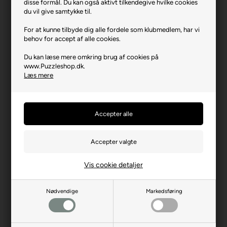
disse formål. Du kan også aktivt tilkendegive hvilke cookies
Producent
Anatolian
du vil give samtykke til.
Antal brikker
2000
For at kunne tilbyde dig alle fordele som klubmedlem, har vi
behov for accept af alle cookies.
Længde i cm (ca.)
96
Du kan læse mere omkring brug af cookies på
Bredde i cm (ca.)
66
www.Puzzleshop.dk.
Læs mere
Brikstørrelse i cm² (ca.)
3,2
Kunstner
M. Farella
Producentadresse
Saray Mh. Aksoy Cd. 22,
TR-06980, Ankara
Producent hjemmeside
anatolian.com.tr
Advarsler
Ikke til børn under 3 år.
Vis cookie detaljer
Indeholder små dele.
Nødvendige
Markedsføring