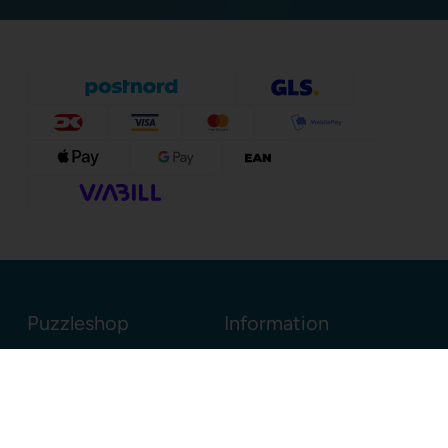
Puzzleshop
Information
Sognevejen 18
8380 Trige
Danmark