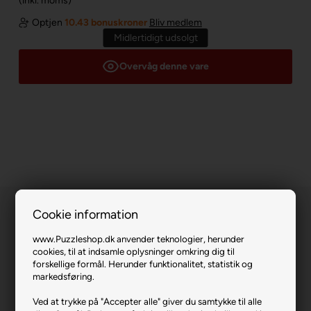
(inkl. moms)
Optjen
10.43 bonuskroner
Bliv medlem
Midlertidigt udsolgt
Overvåg denne vare
Cookie information
www.Puzzleshop.dk anvender teknologier, herunder
cookies, til at indsamle oplysninger omkring dig til
forskellige formål. Herunder funktionalitet, statistik og
markedsføring.
Street Bars.
Ved at trykke på "Accepter alle" giver du samtykke til alle
Varenr.: 1125-3971