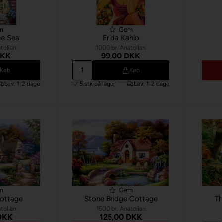
m
Gem
he Sea
Frida Kahlo
tolian
1000 br. Anatolian
DKK
99,00 DKK
Køb
Køb
Lev. 1-2 dage
5 stk
på lager
Lev. 1-2 dage
m
Gem
ottage
Stone Bridge Cottage
T
tolian
1500 br. Anatolian
 DKK
125,00 DKK