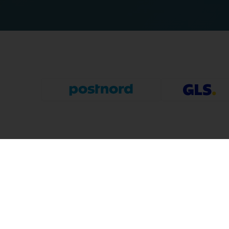
Puzzleshop
Informa
Sognevejen 18