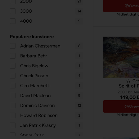
2000
21
Over
3000
14
Midlertidigt 
4000
9
Populære kunstnere
Adrian Chesterman
8
Barbara Behr
1
Chris Bigelow
1
Chuck Pinson
4
Ge
Ciro Marchetti
Spirit of 
1
2000 br. An
David Maclean
9
149,00
Dominic Davison
12
Over
Howard Robinson
Midlertidigt 
3
Jan Patrik Krasny
1
Steve Crisp
3