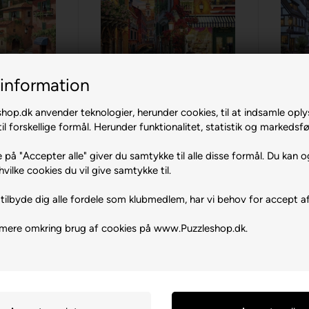
information
m
Gem
l Lago
Venetian Café
op.dk anvender teknologier, herunder cookies, til at indsamle oply
atolian
2000 br. Anatolian
il forskellige formål. Herunder funktionalitet, statistik og markedsfø
 DKK
149,00 DKK
Køb
Køb
 på "Accepter alle" giver du samtykke til alle disse formål. Du kan o
hvilke cookies du vil give samtykke til.
Lev. 1-2 dage
5 stk
på lager
Lev. 1-2 dage
tilbyde dig alle fordele som klubmedlem, har vi behov for accept af
 mere omkring brug af cookies på www.Puzzleshop.dk.