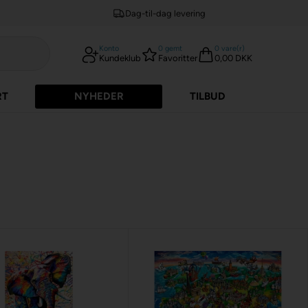
Dag-til-dag levering
Konto
0
gemt
0
vare(r)
Kundeklub
Favoritter
0,00 DKK
RT
NYHEDER
TILBUD