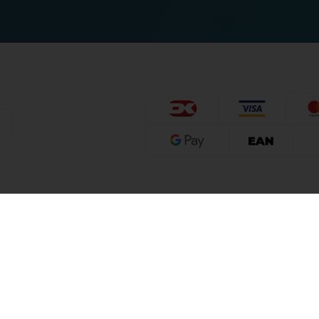
tion
Dine fordele
Google