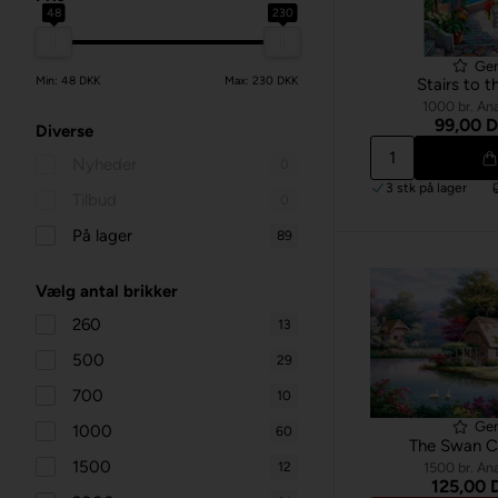
48
230
Ge
Min: 48 DKK
Max: 230 DKK
Stairs to t
1000 br. Ana
99,00 
Diverse
Nyheder
0
3 stk
på lager
Tilbud
0
På lager
89
Vælg antal brikker
260
13
500
29
700
10
Ge
1000
60
The Swan C
1500
1500 br. Ana
12
125,00