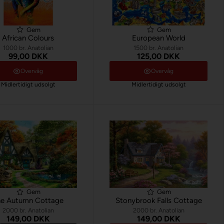
Gem
Gem
African Colours
European World
1000 br. Anatolian
1500 br. Anatolian
99,00 DKK
125,00 DKK
Overvåg
Overvåg
Midlertidigt udsolgt
Midlertidigt udsolgt
Gem
Gem
he Autumn Cottage
Stonybrook Falls Cottage
2000 br. Anatolian
2000 br. Anatolian
149,00 DKK
149,00 DKK