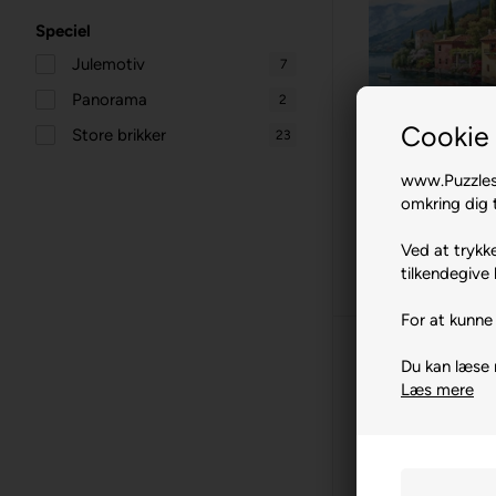
Steve Read
4
Speciel
Sung Kim
10
Julemotiv
7
Panorama
2
Cookie 
Store brikker
23
Ge
Villagio de
www.Puzzlesh
2000 br. An
omkring dig t
149,00
Ved at trykke
tilkendegive 
1 stk
på lager
For at kunne 
Du kan læse
Læs mere