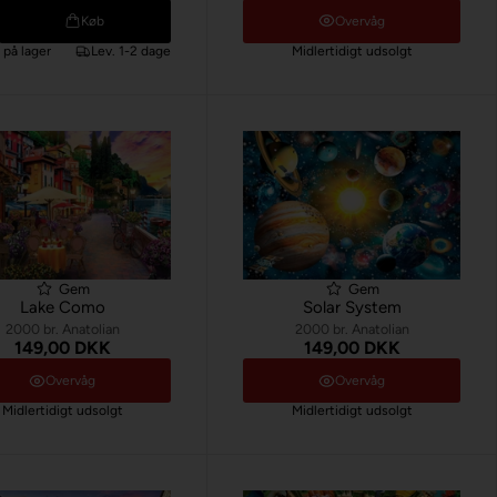
Køb
Overvåg
k
på lager
Lev. 1-2 dage
Midlertidigt udsolgt
Gem
Gem
Lake Como
Solar System
2000 br. Anatolian
2000 br. Anatolian
149,00 DKK
149,00 DKK
Overvåg
Overvåg
Midlertidigt udsolgt
Midlertidigt udsolgt