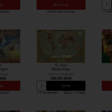
våg
Overvåg
udsolgt
Midlertidigt udsolgt
2 st
m
Gem
Flight
World Map
atolian
2000 br. Anatolian
 DKK
149,00 DKK
våg
Køb
udsolgt
2 stk
på lager
Lev. 1-2 dage