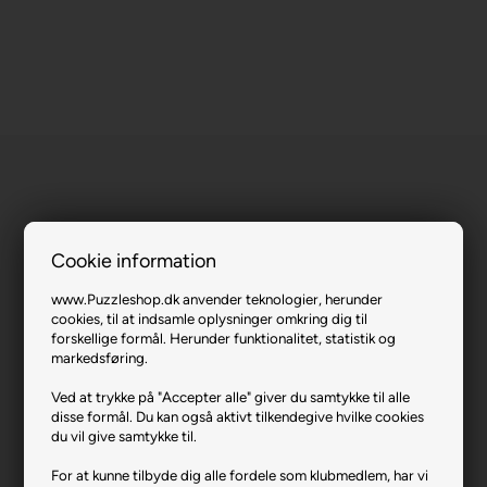
Cookie information
Africa Smile.
www.Puzzleshop.dk anvender teknologier, herunder
Varenr.: 0221-1043
cookies, til at indsamle oplysninger omkring dig til
forskellige formål. Herunder funktionalitet, statistik og
Producent
Anatolian
markedsføring.
Antal brikker
1000
Ved at trykke på "Accepter alle" giver du samtykke til alle
disse formål. Du kan også aktivt tilkendegive hvilke cookies
Længde i cm (ca.)
66
du vil give samtykke til.
Bredde i cm (ca.)
48
For at kunne tilbyde dig alle fordele som klubmedlem, har vi