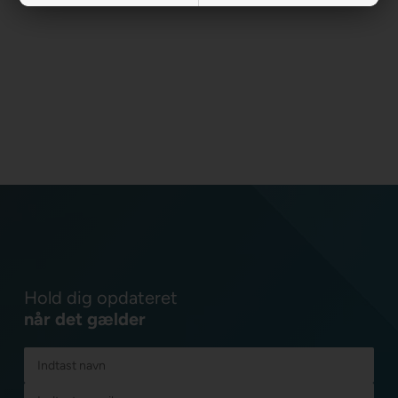
Hold dig opdateret
når det gælder