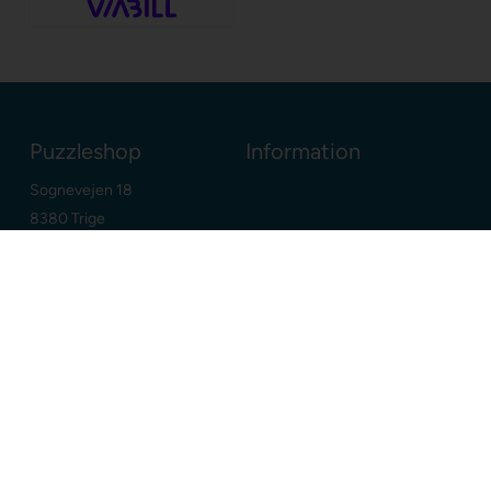
Puzzleshop
Information
Sognevejen 18
8380 Trige
Danmark
+45 86910300
info@puzzleshop.dk
CVR: DK29211752
Dine fordele
Google
E-mærket webshop
Dansk webshop