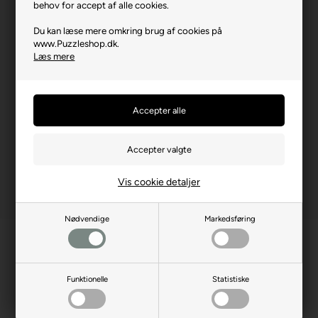
Brikstørrelse i cm² (ca.)
3,2
behov for accept af alle cookies.
Kunstner
Howard Robinson
Du kan læse mere omkring brug af cookies på
www.Puzzleshop.dk.
Producentadresse
Saray Mh. Aksoy Cd. 22,
Læs mere
TR-06980, Ankara
Producent hjemmeside
anatolian.com.tr
Advarsler
Ikke til børn under 3 år.
Indeholder små dele.
Vis cookie detaljer
Nødvendige
Markedsføring
Funktionelle
Statistiske