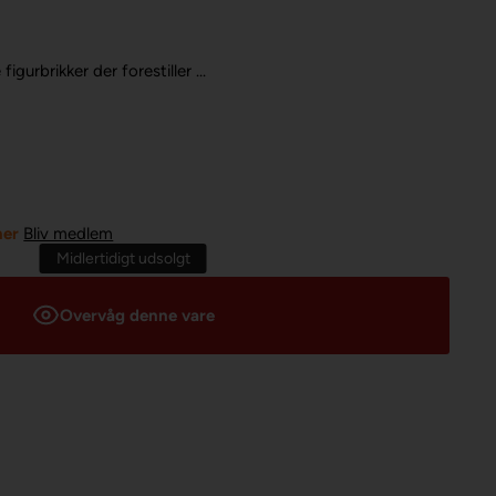
figurbrikker der forestiller ...
ner
Bliv medlem
Midlertidigt udsolgt
Overvåg denne vare