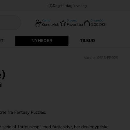
Dag-til-dag levering
Konto
0
gemt
0
vare(r)
Kundeklub
Favoritter
0,00 DKK
RT
NYHEDER
TILBUD
Varenr.: 0525-FP023
æ)
l
 træ fra Fantasy Puzzles.
n serie af træpuslespil med fantasidyr, her den egyptiske