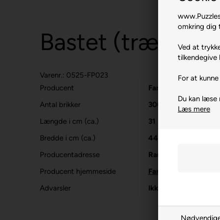
www.Puzzlesh
omkring dig t
Bastet (træ).
Ved at trykke
tilkendegive 
Varenr.: 0525-FP023
For at kunne 
Producent
Fantasy Puzzles
Du kan læse
Antal brikker
300 (træbrikker)
Læs mere
Længde i cm (ca.)
31
Bredde i cm (ca.)
44
Producentadresse
Raudondvario pl.86C
Producent hjemmeside
Fantasypuzzles.com
Advarsler
Ikke til børn under 3
Nødvendig