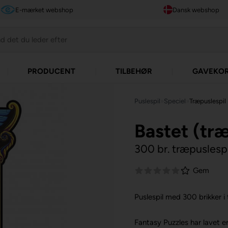
E-mærket webshop
Dansk webshop
PRODUCENT
TILBEHØR
GAVEKO
Puslespil
»
Speciel
»
Træpuslespil
Bastet (tr
300 br. træpuslespi
Gem
Puslespil med 300 brikker i
Fantasy Puzzles har lavet e