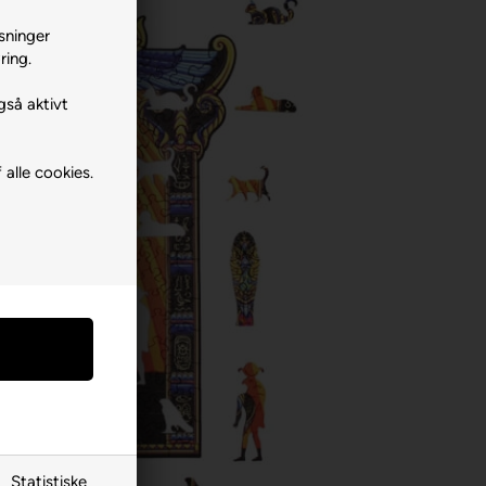
sninger
ring.
gså aktivt
 alle cookies.
Statistiske