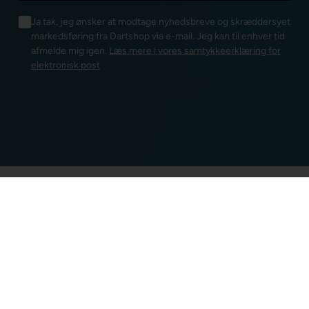
Ja tak, jeg ønsker at modtage nyhedsbreve og skræddersyet
markedsføring fra Dartshop via e-mail. Jeg kan til enhver tid
afmelde mig igen.
Læs mere i vores samtykkeerklæring for
elektronisk post