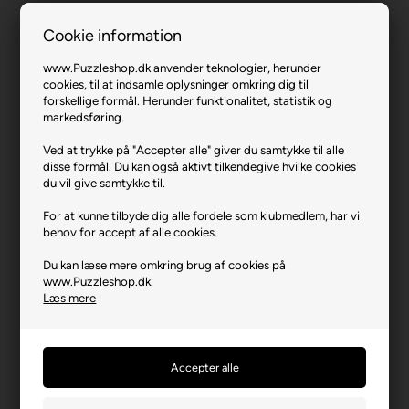
Cookie information
www.Puzzleshop.dk anvender teknologier, herunder
cookies, til at indsamle oplysninger omkring dig til
forskellige formål. Herunder funktionalitet, statistik og
markedsføring.
Dragon (træ).
Ved at trykke på "Accepter alle" giver du samtykke til alle
Varenr.: 0525-FP014
disse formål. Du kan også aktivt tilkendegive hvilke cookies
du vil give samtykke til.
Producent
Fantasy Puzzles
For at kunne tilbyde dig alle fordele som klubmedlem, har vi
Antal brikker
300 (træbrikker)
behov for accept af alle cookies.
Længde i cm (ca.)
37
Du kan læse mere omkring brug af cookies på
Bredde i cm (ca.)
36
www.Puzzleshop.dk.
Læs mere
Producentadresse
Raudondvario pl.86C, LT-
47179 Kaunas, Lithuania
Producent hjemmeside
Fantasypuzzles.com
Advarsler
Ikke til børn under 3 år.
Indeholder små dele.