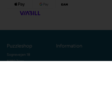
Puzzleshop
Information
Sognevejen 18
8380 Trige
Danmark
+45 86910300
info@puzzleshop.dk
CVR: DK29211752
Dine fordele
Google