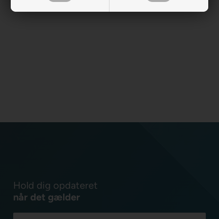
Hold dig opdateret
når det gælder