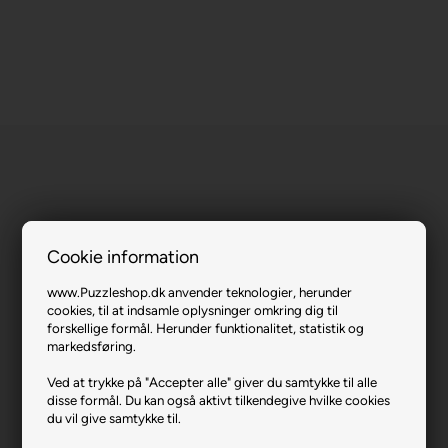
Turtle Sailing.
Cookie information
www.Puzzleshop.dk anvender teknologier, herunder
Varenr.: 1022-72284
cookies, til at indsamle oplysninger omkring dig til
Producent
MasterPieces
forskellige formål. Herunder funktionalitet, statistik og
markedsføring.
Antal brikker
1000
Ved at trykke på "Accepter alle" giver du samtykke til alle
Længde i cm (ca.)
65
disse formål. Du kan også aktivt tilkendegive hvilke cookies
du vil give samtykke til.
Bredde i cm (ca.)
52