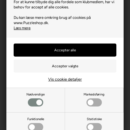
For at kunne tilbyde dig alle fordele som klubmedlem, har vi
Brikstørrelse i cm² (ca.)
1,5
behov for accept af alle cookies.
Kunstner
Royce B. McClure
Du kan læse mere omkring brug af cookies på
Yderligere info
Figurspil
www.Puzzleshop.dk.
Læs mere
Producentadresse
12475 N Rancho Vistoso,
Oro Valley, 85755, USA
Producent hjemmeside
masterpiecesinc.com
Advarsler
Ikke til børn under 3 år.
Indeholder små dele.
Vis cookie detaljer
Nødvendige
Markedsføring
Funktionelle
Statistiske