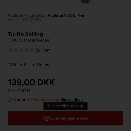
Puslespil
»
Antal brikker
»
Puslespil 1000 brikker
Varenr.: 1022-72284
Turtle Sailing
1000 br. MasterPieces
Gem
1000 br. MasterPieces
139,00
DKK
(inkl. moms)
Optjen
9.73 bonuskroner
Bliv medlem
Midlertidigt udsolgt
Overvåg denne vare