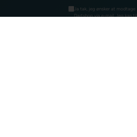
Ja tak, jeg ønsker at modtag
Dartshop via e-mail. Jeg kan ti
samtykkeerklæring for elektron