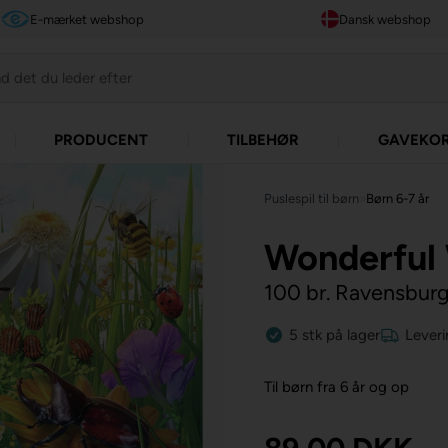
E-mærket webshop
Dansk webshop
PRODUCENT
TILBEHØR
GAVEKO
Puslespil til børn
»
Børn 6-7 år
Wonderful 
100 br. Ravensbur
5
stk
på lager
Leveri
Til børn fra 6 år og op