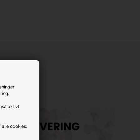
sninger
ring.
gså aktivt
 alle cookies.