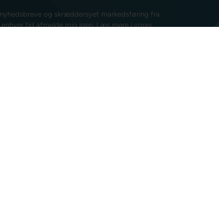
e nyhedsbreve og skræddersyet markedsføring fra
l enhver tid afmelde mig igen.
Læs mere i vores
isk post