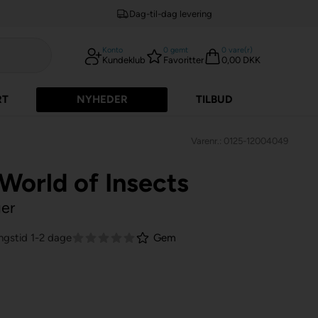
Dag-til-dag levering
Konto
0
gemt
0
vare(r)
Kundeklub
Favoritter
0,00 DKK
RT
NYHEDER
TILBUD
Varenr.: 0125-12004049
World of Insects
ger
ngstid 1-2 dage
Gem