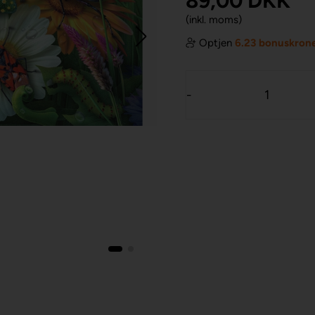
89,00
DKK
(inkl. moms)
Optjen
6.23 bonuskron
-