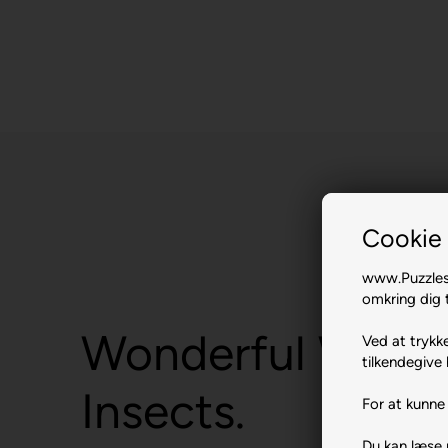
Cookie 
www.Puzzlesh
omkring dig t
Wonderful World
Ved at trykke
tilkendegive 
Insects.
For at kunne 
Du kan læse