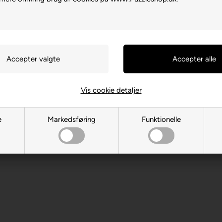
Vis cookie detaljer
, DE-88214 Ravensburg
e
Markedsføring
Funktionelle
 år. Indeholder små dele.