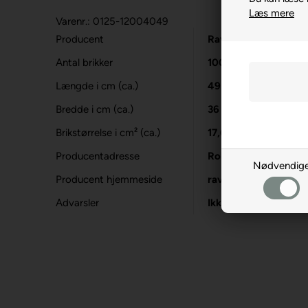
Læs mere
Varenr.: 0125-12004049
Producent
Ravensburger
Antal brikker
100 XXL
Længde i cm (ca.)
49
Bredde i cm (ca.)
36
Brikstørrelse i cm² (ca.)
17,6
Producentadresse
Robert-Bosch-Str. 1
Nødvendig
Producent hjemmeside
ravensburger.org
Advarsler
Ikke til børn under 3