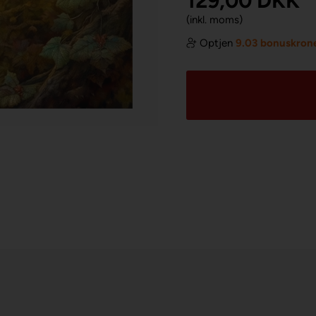
129,00
DKK
(inkl. moms)
Optjen
9.03 bonuskron