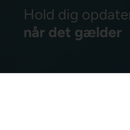
Hold dig opdate
når det gælder