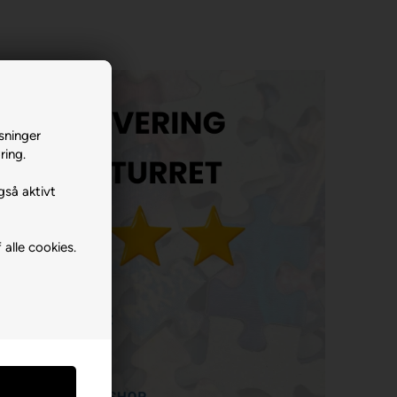
sninger
ring.
gså aktivt
 alle cookies.