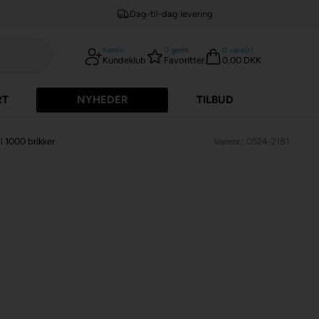
Dag-til-dag levering
Konto
0
gemt
0
vare(r)
Kundeklub
Favoritter
0,00 DKK
RT
NYHEDER
TILBUD
l 1000 brikker
Varenr.: 0524-2181