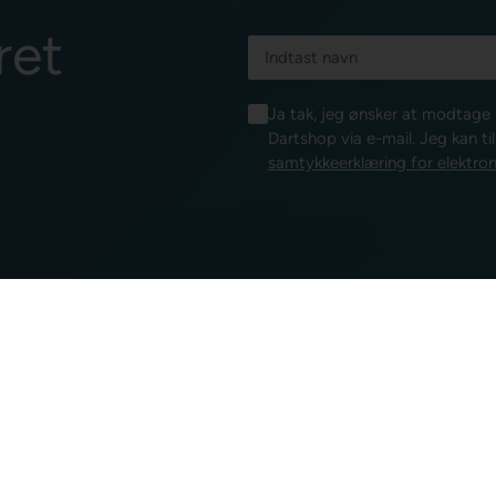
ret
Ja tak, jeg ønsker at modtag
Dartshop via e-mail. Jeg kan ti
samtykkeerklæring for elektron