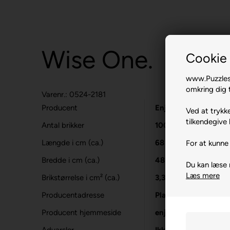
Wise One.
Cookie 
www.Puzzlesh
omkring dig t
Varenr.: 0524-2181
Producent
Enjoy
Ved at trykke
tilkendegive 
Antal brikker
1000
Længde i cm (ca.)
68
For at kunne 
Bredde i cm (ca.)
48
Du kan læse
Læs mere
Brikstørrelse i cm² (ca.)
3,3
Producentadresse
Platanilor 2, RO-50
Producent hjemmeside
enjoy-puzzle.com