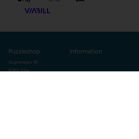
Puzzleshop
Information
Sognevejen 18
8380 Trige
Danmark
+45 86910300
info@puzzleshop.dk
CVR: DK29211752
Dine fordele
Google
E-mærket webshop