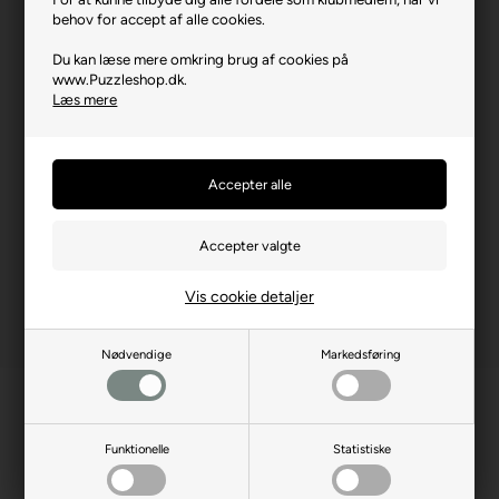
behov for accept af alle cookies.
Brikstørrelse i cm² (ca.)
5,8
Du kan læse mere omkring brug af cookies på
Yderligere info
Store brikker
www.Puzzleshop.dk.
Læs mere
Producentadresse
Robert-Bosch-Str. 1, DE-
88214 Ravensburg
Producent hjemmeside
ravensburger.org
Advarsler
Ikke til børn under 3 år.
Indeholder små dele.
Vis cookie detaljer
Nødvendige
Markedsføring
Funktionelle
Statistiske