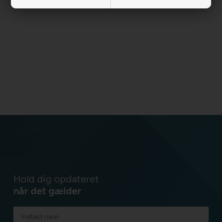
Hold dig opdateret
når det gælder