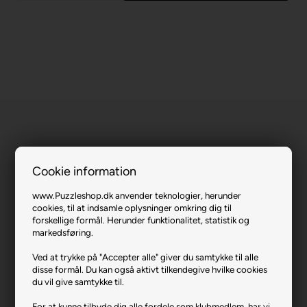
Cookie information
Wild Animal Selfie.
www.Puzzleshop.dk anvender teknologier, herunder
cookies, til at indsamle oplysninger omkring dig til
Varenr.: 0123-13354
forskellige formål. Herunder funktionalitet, statistik og
markedsføring.
Producent
Ravensburger
Antal brikker
300
Ved at trykke på "Accepter alle" giver du samtykke til alle
disse formål. Du kan også aktivt tilkendegive hvilke cookies
Længde i cm (ca.)
49
du vil give samtykke til.
Bredde i cm (ca.)
36
For at kunne tilbyde dig alle fordele som klubmedlem, har vi