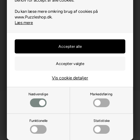
Brikstørrelse i cm² (ca.)
3,3
Du kan læse mere omkring brug af cookies på
www.Puzzleshop.dk.
Producentadresse
Platanilor 2, RO-500470
Læs mere
Brasov
Producent hjemmeside
enjoy-puzzle.com
Advarsler
Ikke til børn under 3 år.
Indeholder små dele.
Vis cookie detaljer
Nødvendige
Markedsføring
Funktionelle
Statistiske