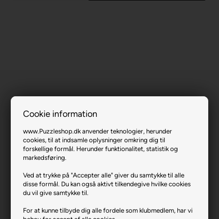
Cookie information
White Siberian Tiger.
www.Puzzleshop.dk anvender teknologier, herunder
cookies, til at indsamle oplysninger omkring dig til
forskellige formål. Herunder funktionalitet, statistik og
Varenr.: 0523-1257
markedsføring.
Producent
Enjoy
Ved at trykke på "Accepter alle" giver du samtykke til alle
Antal brikker
1000
disse formål. Du kan også aktivt tilkendegive hvilke cookies
du vil give samtykke til.
Længde i cm (ca.)
48
For at kunne tilbyde dig alle fordele som klubmedlem, har vi
Bredde i cm (ca.)
68
behov for accept af alle cookies.