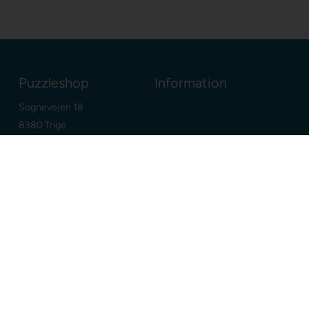
Puzzleshop
Information
Sognevejen 18
8380 Trige
Danmark
+45 86910300
info@puzzleshop.dk
CVR: DK29211752
Dine fordele
Google
E-mærket webshop
Dansk webshop