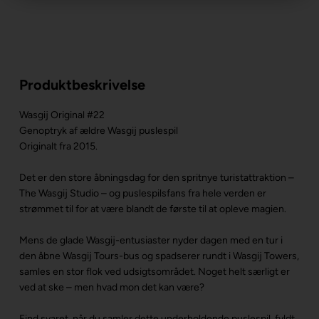
Produktbeskrivelse
Wasgij Original #22
Genoptryk af ældre Wasgij puslespil
Originalt fra 2015.
Det er den store åbningsdag for den spritnye turistattraktion –
The Wasgij Studio – og puslespilsfans fra hele verden er
strømmet til for at være blandt de første til at opleve magien.
Mens de glade Wasgij-entusiaster nyder dagen med en tur i
den åbne Wasgij Tours-bus og spadserer rundt i Wasgij Towers,
samles en stor flok ved udsigtsområdet. Noget helt særligt er
ved at ske – men hvad mon det kan være?
Find svaret, når du samler dette underholdende puslespil, fyldt