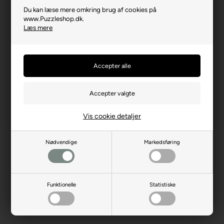
Zaandam
Du kan læse mere omkring brug af cookies på
www.Puzzleshop.dk.
Producent hjemmeside
jumboplay.com
Læs mere
Advarsler
Ikke til børn under 3 år.
Indeholder små dele.
Vis cookie detaljer
Nødvendige
Markedsføring
Funktionelle
Statistiske