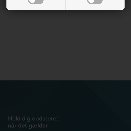
Hold dig opdateret
når det gælder