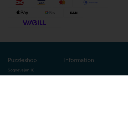
Puzzleshop
Information
Sognevejen 18
8380 Trige
Danmark
+45 86910300
info@puzzleshop.dk
CVR: DK29211752
Dine fordele