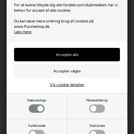
For at kunne tilbyde dig alle fordele som klubmedlem, har vi
Brikstørrelse i cm² (ca.)
4,0
behov for accept af alle cookies.
Kunstner
Richard Macneil
Du kan læse mere omkring brug af cookies på
www.Puzzleshop.dk.
Yderligere info
Glimmereffekt & Smartcut
Læs mere
Producentadresse
12475 N Rancho Vistoso,
Oro Valley, 85755, USA
Producent hjemmeside
masterpiecesinc.com
Advarsler
Ikke til børn under 3 år.
Indeholder små dele.
Vis cookie detaljer
Nødvendige
Markedsføring
Funktionelle
Statistiske