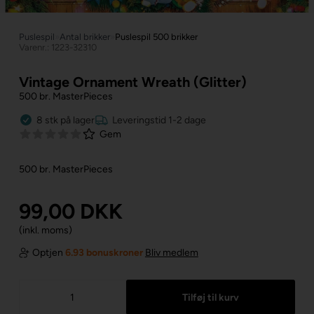
Puslespil
»
Antal brikker
»
Puslespil 500 brikker
Varenr.: 1223-32310
Vintage Ornament Wreath (Glitter)
500 br. MasterPieces
8
stk
på lager
Leveringstid 1-2 dage
Gem
500 br. MasterPieces
99,00
DKK
(inkl. moms)
Optjen
6.93 bonuskroner
Bliv medlem