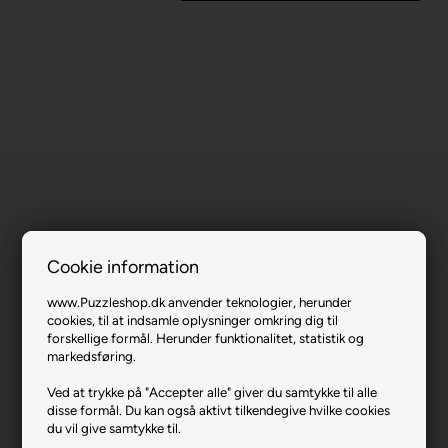
Cookie information
Vintage Ornament Wreath (Glitter).
www.Puzzleshop.dk anvender teknologier, herunder
Varenr.: 1223-32310
cookies, til at indsamle oplysninger omkring dig til
forskellige formål. Herunder funktionalitet, statistik og
Producent
MasterPieces
markedsføring.
Antal brikker
500
Ved at trykke på "Accepter alle" giver du samtykke til alle
Længde i cm (ca.)
53
disse formål. Du kan også aktivt tilkendegive hvilke cookies
du vil give samtykke til.
Bredde i cm (ca.)
38