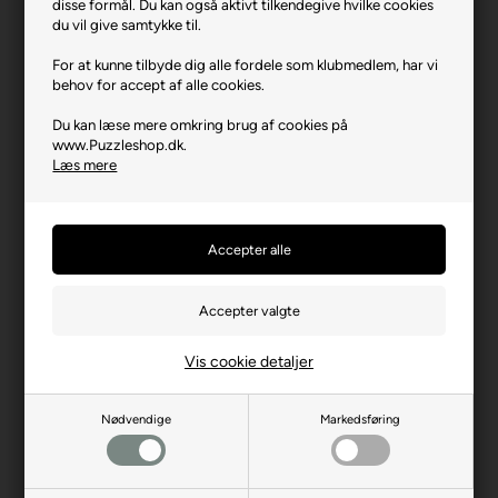
disse formål. Du kan også aktivt tilkendegive hvilke cookies
Producent
Eurographics
du vil give samtykke til.
Antal brikker
1000
For at kunne tilbyde dig alle fordele som klubmedlem, har vi
behov for accept af alle cookies.
Længde i cm (ca.)
67
Du kan læse mere omkring brug af cookies på
Bredde i cm (ca.)
49
www.Puzzleshop.dk.
Læs mere
Brikstørrelse i cm² (ca.)
3,3
Yderligere info
Smart cut
Producentadresse
9105 Salley Street, CA-
H8R 2C8 Montreal
Producent hjemmeside
eurographicspuzzles.com
Advarsler
Ikke til børn under 3 år.
Vis cookie detaljer
Indeholder små dele.
Nødvendige
Markedsføring