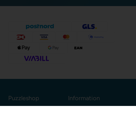
Puzzleshop
Information
Sognevejen 18
8380 Trige
Danmark