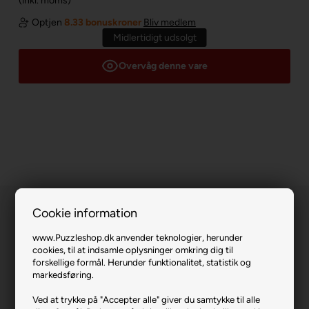
(inkl. moms)
Optjen
8.33 bonuskroner
Bliv medlem
Midlertidigt udsolgt
Overvåg denne vare
Cookie information
www.Puzzleshop.dk anvender teknologier, herunder
cookies, til at indsamle oplysninger omkring dig til
forskellige formål. Herunder funktionalitet, statistik og
markedsføring.
Vintage Alien Posters.
Ved at trykke på "Accepter alle" giver du samtykke til alle
Varenr.: 0425-6000-5927