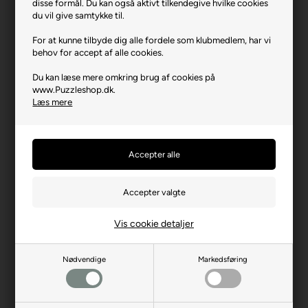
disse formål. Du kan også aktivt tilkendegive hvilke cookies
Producent
Ravensburger
du vil give samtykke til.
Antal brikker
1000
For at kunne tilbyde dig alle fordele som klubmedlem, har vi
behov for accept af alle cookies.
Længde i cm (ca.)
70
Du kan læse mere omkring brug af cookies på
Bredde i cm (ca.)
50
www.Puzzleshop.dk.
Læs mere
Brikstørrelse i cm² (ca.)
3,5
Kunstner
Steve Read
Producentadresse
Robert-Bosch-Str. 1, DE-
88214 Ravensburg
Producent hjemmeside
ravensburger.org
Advarsler
Ikke til børn under 3 år.
Vis cookie detaljer
Indeholder små dele.
Nødvendige
Markedsføring