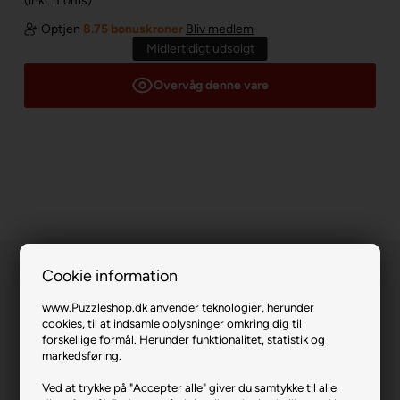
(inkl. moms)
Optjen
8.75 bonuskroner
Bliv medlem
Midlertidigt udsolgt
Overvåg denne vare
Cookie information
www.Puzzleshop.dk anvender teknologier, herunder
cookies, til at indsamle oplysninger omkring dig til
forskellige formål. Herunder funktionalitet, statistik og
markedsføring.
View from my Window - Canal Boat.
Ved at trykke på "Accepter alle" giver du samtykke til alle
Varenr.: 0726-12001723