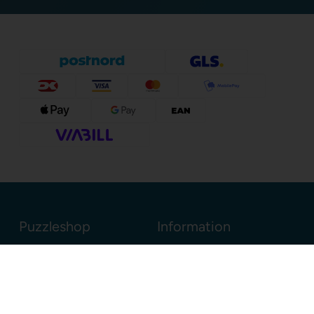
Puzzleshop
Information
Sognevejen 18
8380 Trige
Danmark