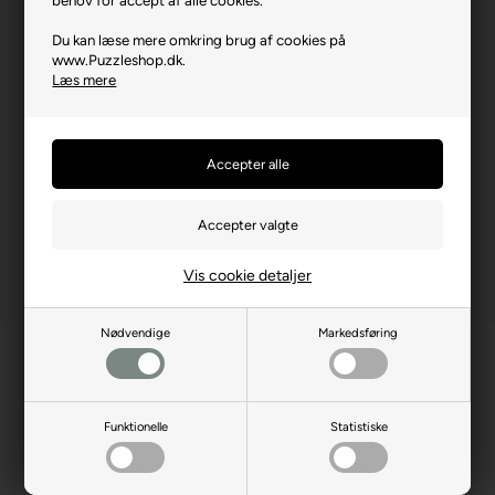
Brikstørrelse i cm² (ca.)
3,2
Du kan læse mere omkring brug af cookies på
www.Puzzleshop.dk.
Producentadresse
ul. W. Łokietka 119, PL-31-
Læs mere
263 Kraków
Producent hjemmeside
castorland.pl
Advarsler
Ikke til børn under 3 år.
Indeholder små dele.
Vis cookie detaljer
Nødvendige
Markedsføring
Funktionelle
Statistiske