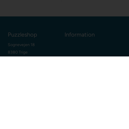
Puzzleshop
Information
Sognevejen 18
8380 Trige
Danmark
+45 86910300
info@puzzleshop.dk
CVR: DK29211752
Dine fordele
Google
E-mærket webshop
Dansk webshop