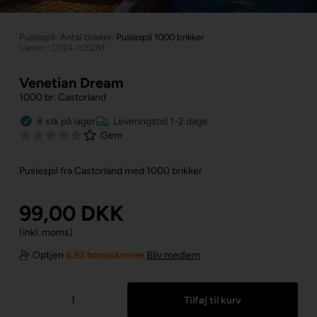
Puslespil
»
Antal brikker
»
Puslespil 1000 brikker
Varenr.: 0724-105281
Venetian Dream
1000 br. Castorland
8
stk
på lager
Leveringstid 1-2 dage
Gem
Puslespil fra Castorland med 1000 brikker
99,00
DKK
(inkl. moms)
Optjen
6.93 bonuskroner
Bliv medlem