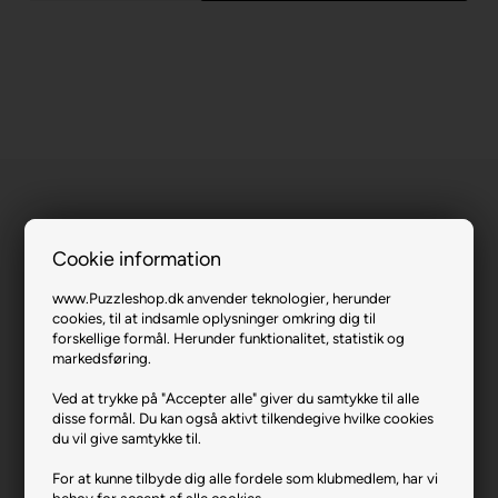
Cookie information
Venetian Dream.
www.Puzzleshop.dk anvender teknologier, herunder
cookies, til at indsamle oplysninger omkring dig til
forskellige formål. Herunder funktionalitet, statistik og
Varenr.: 0724-105281
markedsføring.
Producent
Castorland
Ved at trykke på "Accepter alle" giver du samtykke til alle
Antal brikker
1000
disse formål. Du kan også aktivt tilkendegive hvilke cookies
du vil give samtykke til.
Længde i cm (ca.)
68
For at kunne tilbyde dig alle fordele som klubmedlem, har vi
Bredde i cm (ca.)
47
behov for accept af alle cookies.