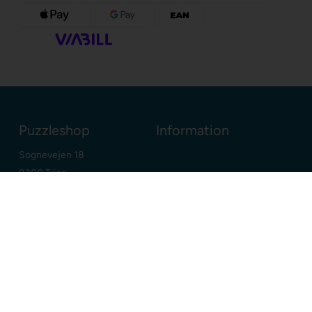
Puzzleshop
Information
Sognevejen 18
8380 Trige
Danmark
+45 86910300
info@puzzleshop.dk
CVR: DK29211752
Dine fordele
Google