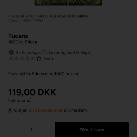
Puslespil
»
Antal brikker
»
Puslespil 1000 brikker
Varenr.: 0624-19934
Tucans
1000 br. Educa
4
stk
på lager
Leveringstid 1-2 dage
Gem
Puslespil fra Educa med 1000 brikker
119,00
DKK
(inkl. moms)
Optjen
8.33 bonuskroner
Bliv medlem