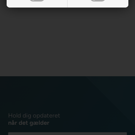
Hold dig opdateret
når det gælder