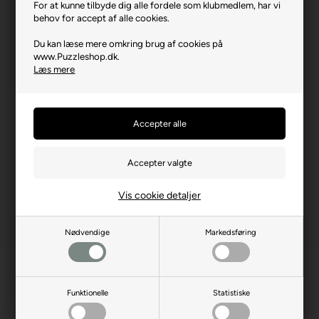
For at kunne tilbyde dig alle fordele som klubmedlem, har vi
behov for accept af alle cookies.
Brikstørrelse i cm² (ca.)
3,3
Du kan læse mere omkring brug af cookies på
Kunstner
Catalina Estrada
www.Puzzleshop.dk.
Producentadresse
Carrer d'Osona, 1, ES-
Læs mere
08192 Sant Quirze del
Vallès
Producent hjemmeside
educaborras.com
Advarsler
Ikke til børn under 3 år.
Indeholder små dele.
Vis cookie detaljer
Nødvendige
Markedsføring
Funktionelle
Statistiske