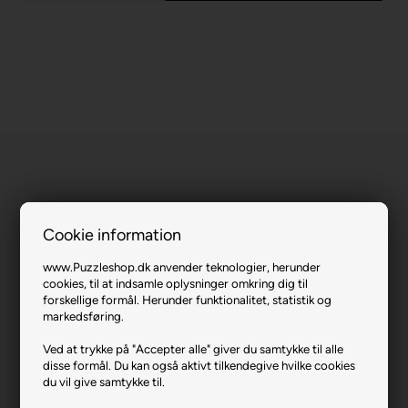
Cookie information
Tucans.
www.Puzzleshop.dk anvender teknologier, herunder
cookies, til at indsamle oplysninger omkring dig til
Varenr.: 0624-19934
forskellige formål. Herunder funktionalitet, statistik og
Producent
Educa
markedsføring.
Antal brikker
1000
Ved at trykke på "Accepter alle" giver du samtykke til alle
disse formål. Du kan også aktivt tilkendegive hvilke cookies
Længde i cm (ca.)
48
du vil give samtykke til.
Bredde i cm (ca.)
68