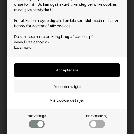
disse formål. Du kan også aktivt tilkendegive hvilke cookies
Varenr.: 1125-3353
du vil give samtykke til.
Producent
Anatolian
For at kunne tilbyde dig alle fordele som klubmedlem, har vi
Antal brikker
260 XL
behov for accept af alle cookies.
Længde i cm (ca.)
48
Du kan læse mere omkring brug af cookies på
www.Puzzleshop.dk.
Bredde i cm (ca.)
33
Læs mere
Brikstørrelse i cm² (ca.)
6,1
Yderligere info
Store brikker
Producentadresse
Saray Mh. Aksoy Cd. 22,
TR-06980, Ankara
Producent hjemmeside
anatolian.com.tr
Advarsler
Ikke til børn under 3 år.
Vis cookie detaljer
Indeholder små dele.
Nødvendige
Markedsføring