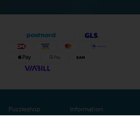
Puzzleshop
Information
Sognevejen 18
8380 Trige
Danmark