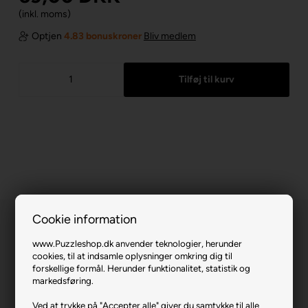
(inkl. moms)
Optjen
4.83 bonuskroner
Bliv medlem
Cookie information
www.Puzzleshop.dk anvender teknologier, herunder
cookies, til at indsamle oplysninger omkring dig til
forskellige formål. Herunder funktionalitet, statistik og
markedsføring.
Tropical Dream.
Ved at trykke på "Accepter alle" giver du samtykke til alle