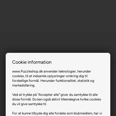
Cookie information
Tree of Life.
www.Puzzleshop.dk anvender teknologier, herunder
Varenr.: 1122-4927
cookies, til at indsamle oplysninger omkring dig til
forskellige formål. Herunder funktionalitet, statistik og
Producent
Anatolian
markedsføring.
Antal brikker
3000
Ved at trykke på "Accepter alle" giver du samtykke til alle
disse formål. Du kan også aktivt tilkendegive hvilke cookies
Længde i cm (ca.)
120
du vil give samtykke til.
Bredde i cm (ca.)
85
For at kunne tilbyde dig alle fordele som klubmedlem, har vi