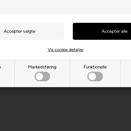
Vis cookie detaljer
0470 Brasov
e
Markedsføring
Funktionelle
 år. Indeholder små dele.