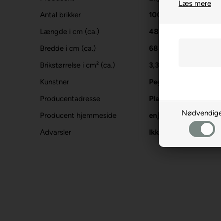
Læs mere
Antal brikker
1000
Længde i cm (ca.)
48
Bredde i cm (ca.)
68
Brikstørrelse i cm² (ca.)
3,3
Kunstner
Peggy Collins
Producentadresse
Platanilor 2, RO-50
Nødvendig
Producent hjemmeside
enjoy-puzzle.com
Advarsler
Ikke til børn under 3