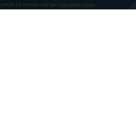
l enhver tid afmelde mig igen.
Læs mere i vores
isk post