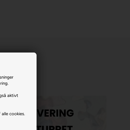
sninger
ring.
gså aktivt
 alle cookies.