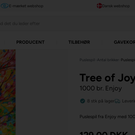
E-mærket webshop
Dansk webshop
PRODUCENT
TILBEHØR
GAVEKO
Puslespil
»
Antal brikker
»
Puslespi
Tree of Jo
1000 br. Enjoy
8
stk
på lager
Leveri
Puslespil fra Enjoy med 100