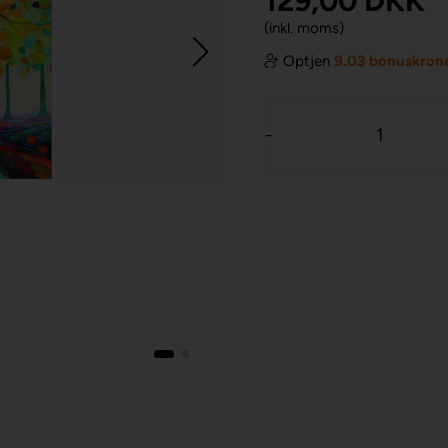
129,00
DKK
(inkl. moms)
Optjen
9.03 bonuskron
-