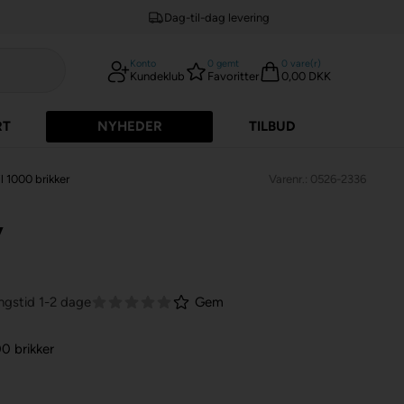
Dag-til-dag levering
Konto
0
gemt
0
vare(r)
Kundeklub
Favoritter
0,00 DKK
RT
NYHEDER
TILBUD
l 1000 brikker
Varenr.: 0526-2336
y
ngstid 1-2 dage
Gem
0 brikker