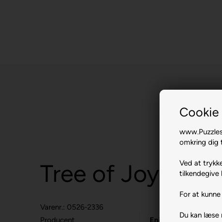
Cookie 
www.Puzzlesh
omkring dig t
Ved at trykke
Tree of Joy.
tilkendegive 
For at kunne 
Varenr.: 0526-2336
Du kan læse
Producent
Enjoy