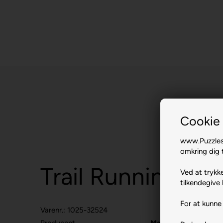
Cookie 
www.Puzzlesh
omkring dig t
Trail Running.
Ved at trykke
tilkendegive 
For at kunne 
Varenr.: 1025-32524