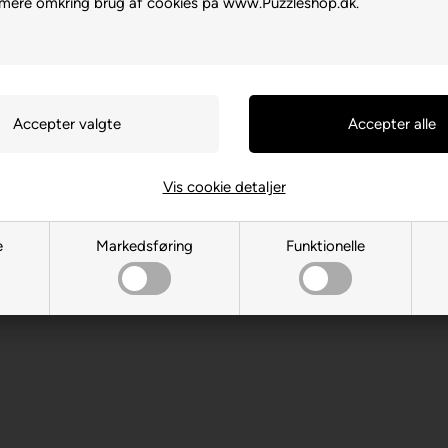
 mere omkring brug af cookies på www.Puzzleshop.dk.
son
Vis cookie detaljer
ekt
oso, Oro Valley, 85755, USA
e
Markedsføring
Funktionelle
m
 år. Indeholder små dele.