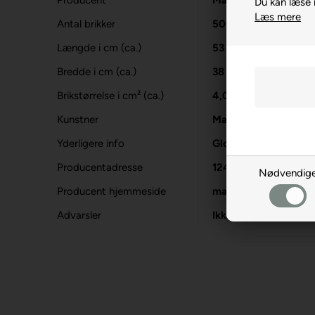
Producent
MasterPieces
Du kan læse
Læs mere
Antal brikker
500
Længde i cm (ca.)
53
Bredde i cm (ca.)
38
Brikstørrelse i cm² (ca.)
4,0
Kunstner
Marie August-Ander
Yderligere info
Glow in the dark-eff
Producentadresse
12475 N Rancho Vist
Nødvendig
Producent hjemmeside
masterpiecesinc.co
Advarsler
Ikke til børn under 3