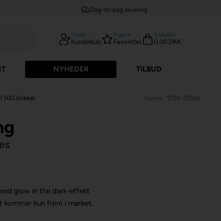
Dag-til-dag levering
Konto
0
gemt
0
vare(r)
Kundeklub
Favoritter
0,00 DKK
RT
NYHEDER
TILBUD
l 500 brikker
Varenr.: 1025-32524
ng
es
med glow in the dark-effekt
t kommer kun frem i mørket.