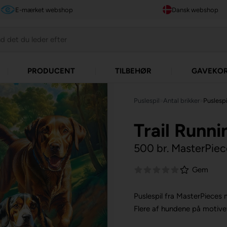
E-mærket webshop
Dansk webshop
PRODUCENT
TILBEHØR
GAVEKO
Puslespil
»
Antal brikker
»
Puslespi
Trail Runni
500 br. MasterPiec
Gem
Puslespil fra MasterPieces 
Flere af hundene på motive