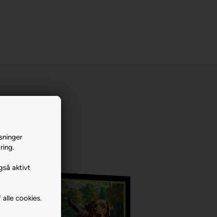
sninger
ring.
gså aktivt
 alle cookies.