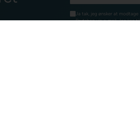
Ja tak, jeg ønsker at modtag
Dartshop via e-mail. Jeg kan ti
samtykkeerklæring for elektron