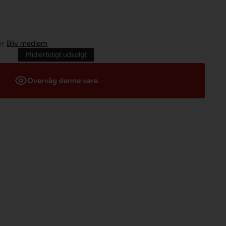
er
Bliv medlem
Midlertidigt udsolgt
Overvåg denne vare