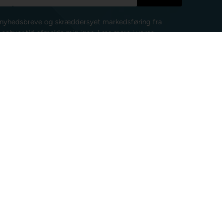
e nyhedsbreve og skræddersyet markedsføring fra
l enhver tid afmelde mig igen.
Læs mere i vores
isk post