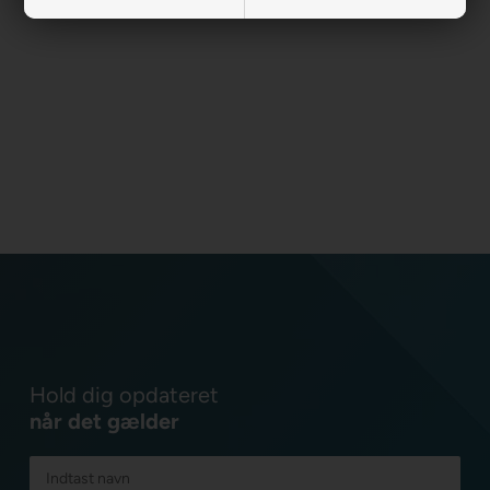
Hold dig opdateret
når det gælder