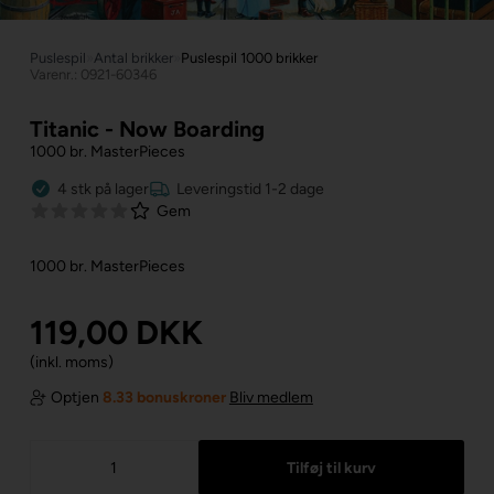
Puslespil
»
Antal brikker
»
Puslespil 1000 brikker
Varenr.: 0921-60346
Titanic - Now Boarding
1000 br. MasterPieces
4
stk
på lager
Leveringstid 1-2 dage
Gem
1000 br. MasterPieces
119,00
DKK
(inkl. moms)
Optjen
8.33 bonuskroner
Bliv medlem