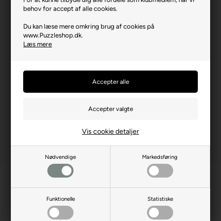
behov for accept af alle cookies.
Brikstørrelse i cm² (ca.)
3,3
Du kan læse mere omkring brug af cookies på
Kunstner
Kevin Walsh
www.Puzzleshop.dk.
Læs mere
Producentadresse
12475 N Rancho Vistoso,
Oro Valley, 85755, USA
Producent hjemmeside
masterpiecesinc.com
Advarsler
Ikke til børn under 3 år.
Indeholder små dele.
Vis cookie detaljer
Nødvendige
Markedsføring
Funktionelle
Statistiske