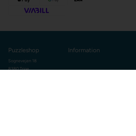
Puzzleshop
Information
Sognevejen 18
8380 Trige
Danmark
+45 86910300
info@puzzleshop.dk
CVR: DK29211752
Dine fordele
Google
E-mærket webshop