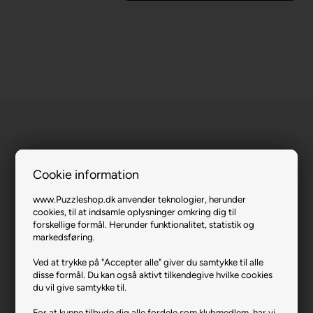
Cookie information
Titanic - Now Boarding.
www.Puzzleshop.dk anvender teknologier, herunder
cookies, til at indsamle oplysninger omkring dig til
Varenr.: 0921-60346
forskellige formål. Herunder funktionalitet, statistik og
markedsføring.
Producent
MasterPieces
Antal brikker
1000
Ved at trykke på "Accepter alle" giver du samtykke til alle
disse formål. Du kan også aktivt tilkendegive hvilke cookies
Længde i cm (ca.)
68
du vil give samtykke til.
Bredde i cm (ca.)
49
For at kunne tilbyde dig alle fordele som klubmedlem, har vi