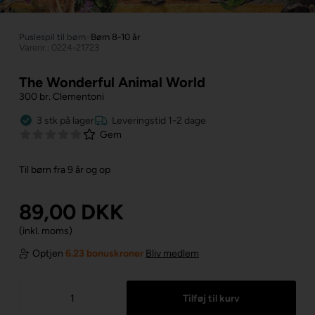
Puslespil til børn
»
Børn 8-10 år
Varenr.: 0224-21723
The Wonderful Animal World
300 br. Clementoni
3
stk
på lager
Leveringstid 1-2 dage
Gem
Til børn fra 9 år og op
89,00
DKK
(inkl. moms)
Optjen
6.23 bonuskroner
Bliv medlem