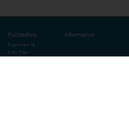
Puzzleshop
Information
Sognevejen 18
8380 Trige
Danmark
+45 86910300
info@puzzleshop.dk
CVR: DK29211752
Dine fordele
Google
E-mærket webshop
Dansk webshop