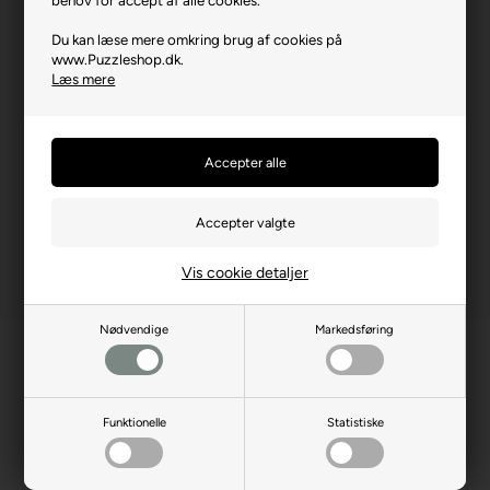
Brikstørrelse i cm² (ca.)
5,5
Du kan læse mere omkring brug af cookies på
www.Puzzleshop.dk.
Producentadresse
Zona Ind.le Fontenoce SNC
Læs mere
- IT-62019 Recanati
Producent hjemmeside
clementoni.com
Advarsler
Ikke til børn under 3 år.
Indeholder små dele.
Vis cookie detaljer
Nødvendige
Markedsføring
Funktionelle
Statistiske