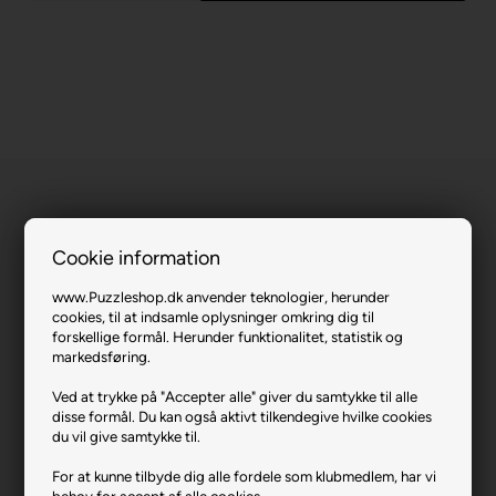
Cookie information
The Wonderful Animal World.
www.Puzzleshop.dk anvender teknologier, herunder
cookies, til at indsamle oplysninger omkring dig til
forskellige formål. Herunder funktionalitet, statistik og
Varenr.: 0224-21723
markedsføring.
Producent
Clementoni
Ved at trykke på "Accepter alle" giver du samtykke til alle
Antal brikker
300
disse formål. Du kan også aktivt tilkendegive hvilke cookies
du vil give samtykke til.
Længde i cm (ca.)
48
For at kunne tilbyde dig alle fordele som klubmedlem, har vi
Bredde i cm (ca.)
33
behov for accept af alle cookies.