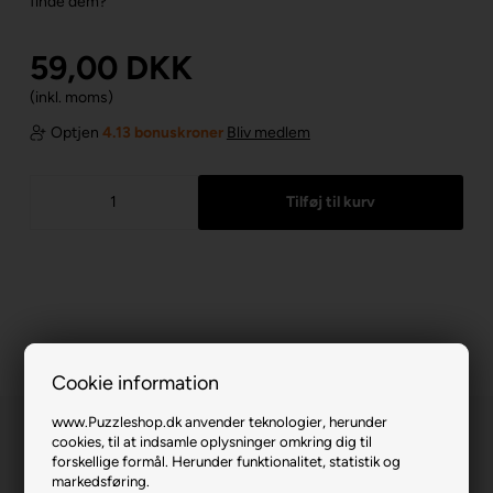
finde dem?
59,00
DKK
(inkl. moms)
Optjen
4.13 bonuskroner
Bliv medlem
Cookie information
www.Puzzleshop.dk anvender teknologier, herunder
cookies, til at indsamle oplysninger omkring dig til
forskellige formål. Herunder funktionalitet, statistik og
markedsføring.