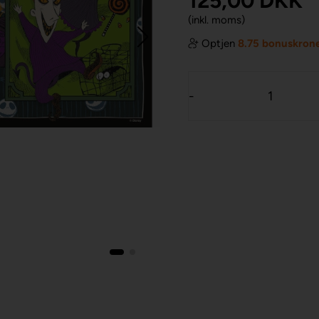
125,00
DKK
(inkl. moms)
Optjen
8.75 bonuskron
-