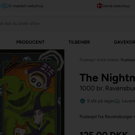
E-mærket webshop
Dansk webshop
PRODUCENT
TILBEHØR
GAVEKO
Puslespil
»
Antal brikker
»
Puslespi
The Nightm
1000 br. Ravensbu
9
stk
på lager
Leveri
Puslespil fra Ravensburger