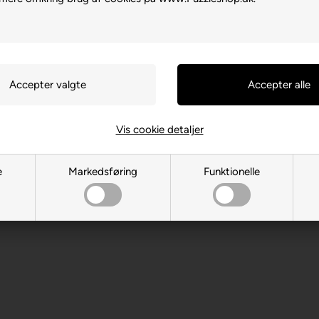
Vis cookie detaljer
, DE-88214 Ravensburg
e
Markedsføring
Funktionelle
 år. Indeholder små dele.