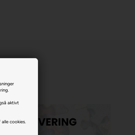
sninger
ring.
gså aktivt
 alle cookies.