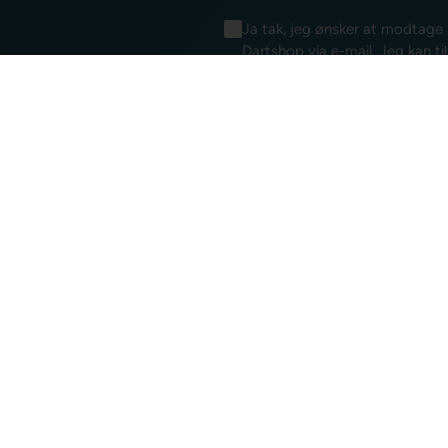
Ja tak, jeg ønsker at modtag
Dartshop via e-mail. Jeg kan ti
samtykkeerklæring for elektron