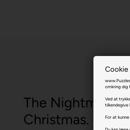
Cookie 
www.Puzzlesh
omkring dig t
The Nightmare B
Ved at trykke
tilkendegive 
Christmas.
For at kunne 
Du kan læse