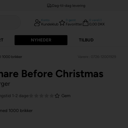
Dag-til-dag levering
Konto
0
gemt
0
vare(r)
Kundeklub
Favoritter
0,00 DKK
RT
NYHEDER
TILBUD
l 1000 brikker
Varenr.: 0726-12001929
are Before Christmas
rger
ngstid 1-2 dage
Gem
 med 1000 brikker