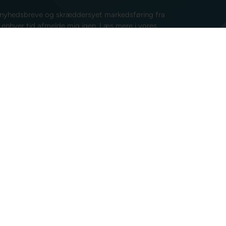
e nyhedsbreve og skræddersyet markedsføring fra
l enhver tid afmelde mig igen.
Læs mere i vores
isk post