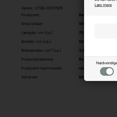
Læs mere
Varenr.: 0726-12001929
Producent
Ravensburger
Antal brikker
1000
Længde i cm (ca.)
70
Bredde i cm (ca.)
50
Brikstørrelse i cm² (ca.)
3,5
Producentadresse
Robert-Bosch-Str. 1
Nødvendig
Producent hjemmeside
ravensburger.org
Advarsler
Ikke til børn under 3