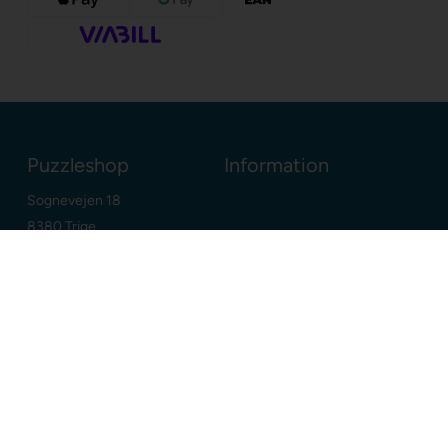
Puzzleshop
Information
Sognevejen 18
8380 Trige
Danmark
+45 86910300
info@puzzleshop.dk
CVR: DK29211752
Dine fordele
Google
E-mærket webshop