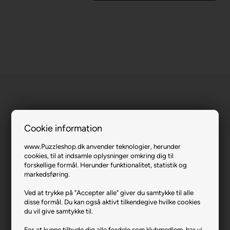
Cookie information
The Little Cottage.
www.Puzzleshop.dk anvender teknologier, herunder
cookies, til at indsamle oplysninger omkring dig til
Varenr.: 0221-12951
forskellige formål. Herunder funktionalitet, statistik og
markedsføring.
Producent
Ravensburger
Antal brikker
200
Ved at trykke på "Accepter alle" giver du samtykke til alle
disse formål. Du kan også aktivt tilkendegive hvilke cookies
Længde i cm (ca.)
49
du vil give samtykke til.
Bredde i cm (ca.)
36
For at kunne tilbyde dig alle fordele som klubmedlem, har vi