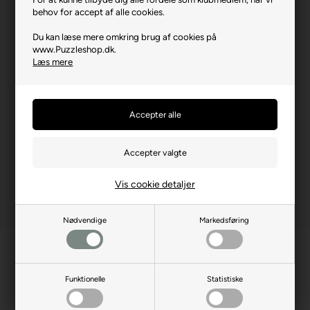
behov for accept af alle cookies.
Brikstørrelse i cm² (ca.)
8,8
Du kan læse mere omkring brug af cookies på
Kunstner
Ciro Marchetti
www.Puzzleshop.dk.
Læs mere
Producentadresse
Robert-Bosch-Str. 1, DE-
88214 Ravensburg
Producent hjemmeside
ravensburger.org
Advarsler
Ikke til børn under 3 år.
Indeholder små dele.
Vis cookie detaljer
Nødvendige
Markedsføring
Funktionelle
Statistiske