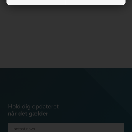
Hold dig opdateret
når det gælder