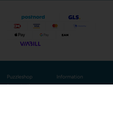
Puzzleshop
Information
Sognevejen 18
8380 Trige
Danmark
+45 86910300