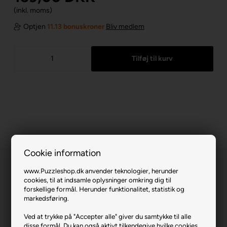
(inkl. moms)
Optjen
11.13 bonuskroner
Bliv medlem
Cookie information
www.Puzzleshop.dk anvender teknologier, herunder
cookies, til at indsamle oplysninger omkring dig til
forskellige formål. Herunder funktionalitet, statistik og
markedsføring.
The Elf Factory.
Ved at trykke på "Accepter alle" giver du samtykke til alle
disse formål. Du kan også aktivt tilkendegive hvilke cookies