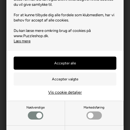
Varenr.: 0726-12001934
du vil give samtykke til.
Producent
Ravensburger
For at kunne tilbyde dig alle fordele som klubmedlem, har vi
behov for accept af alle cookies.
Antal brikker
1500
Du kan læse mere omkring brug af cookies på
Længde i cm (ca.)
80
www.Puzzleshop.dk.
Bredde i cm (ca.)
60
Læs mere
Brikstørrelse i cm² (ca.)
3,2
Producentadresse
Robert-Bosch-Str. 1, DE-
88214 Ravensburg
Producent hjemmeside
ravensburger.org
Advarsler
Ikke til børn under 3 år.
Indeholder små dele.
Vis cookie detaljer
Nødvendige
Markedsføring