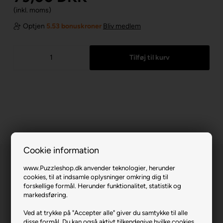
(inkl. moms)
Optjen
5.53 bonuskroner
Bliv medlem
Cookie information
www.Puzzleshop.dk anvender teknologier, herunder
cookies, til at indsamle oplysninger omkring dig til
forskellige formål. Herunder funktionalitet, statistik og
markedsføring.
The Avengers - Defenders of the World.
Ved at trykke på "Accepter alle" giver du samtykke til alle
disse formål. Du kan også aktivt tilkendegive hvilke cookies