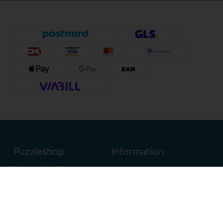
Puzzleshop
Information
Sognevejen 18
8380 Trige
Danmark
+45 86910300