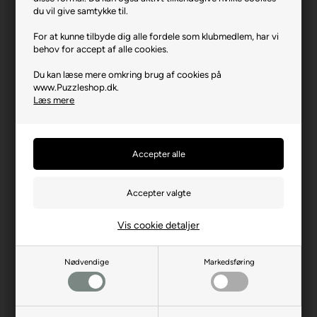
Varenr.: 0924-13318
du vil give samtykke til.
Producent
Trefl
For at kunne tilbyde dig alle fordele som klubmedlem, har vi
behov for accept af alle cookies.
Antal brikker
2 x 200
Du kan læse mere omkring brug af cookies på
Længde i cm (ca.)
41
www.Puzzleshop.dk.
Bredde i cm (ca.)
28
Læs mere
Brikstørrelse i cm² (ca.)
5,6
Producentadresse
ul. Kontenerowa 25, PL-81-
155 Gdynia
Producent hjemmeside
trefl.com
Advarsler
Ikke til børn under 3 år.
Indeholder små dele.
Vis cookie detaljer
Nødvendige
Markedsføring